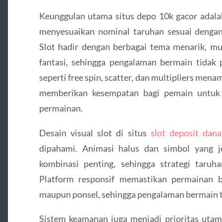
Keunggulan utama situs depo 10k gacor adalah
menyesuaikan nominal taruhan sesuai dengan
Slot hadir dengan berbagai tema menarik, mul
fantasi, sehingga pengalaman bermain tida
seperti free spin, scatter, dan multipliers me
memberikan kesempatan bagi pemain untuk 
permainan.
Desain visual slot di situs
slot deposit dana
dipahami. Animasi halus dan simbol yang 
kombinasi penting, sehingga strategi taruha
Platform responsif memastikan permainan be
maupun ponsel, sehingga pengalaman bermain t
Sistem keamanan juga menjadi prioritas utam