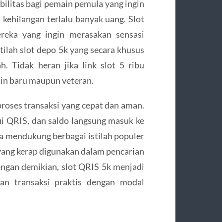
ibilitas bagi pemain pemula yang ingin
kehilangan terlalu banyak uang. Slot
ereka yang ingin merasakan sensasi
tilah slot depo 5k yang secara khusus
 Tidak heran jika link slot 5 ribu
ain baru maupun veteran.
proses transaksi yang cepat dan aman.
i QRIS, dan saldo langsung masuk ke
uga mendukung berbagai istilah populer
, yang kerap digunakan dalam pencarian
engan demikian, slot QRIS 5k menjadi
an transaksi praktis dengan modal