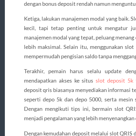
dengan bonus deposit rendah namun menguntu
Ketiga, lakukan manajemen modal yang baik. Slo
kecil, tapi tetap penting untuk mengatur 
manajemen modal yang tepat, peluang menang di 
lebih maksimal. Selain itu, menggunakan slot 
mempermudah pengisian saldo tanpa menggangg
Terakhir, pemain harus selalu update den
mendapatkan akses ke situs
slot deposit 5k
t
deposit qris biasanya menyediakan informasi t
seperti depo 5k dan depo 5000, serta mesin s
Dengan mengikuti tips ini, bermain slot QR
menjadi pengalaman yang lebih menyenangkan 
Dengan kemudahan deposit melalui slot QRIS dan