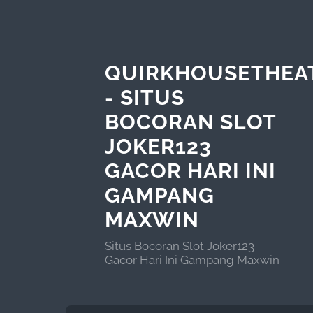
QUIRKHOUSETHEA
- SITUS
BOCORAN SLOT
JOKER123
GACOR HARI INI
GAMPANG
MAXWIN
Situs Bocoran Slot Joker123
Gacor Hari Ini Gampang Maxwin