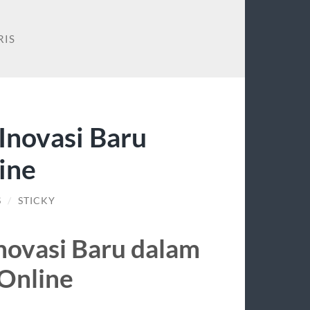
RIS
Inovasi Baru
ine
S
/
STICKY
novasi Baru dalam
 Online