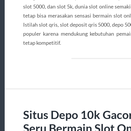
slot 5000, dan slot 5k, dunia slot online semak
tetap bisa merasakan sensasi bermain slot onl
Istilah slot qris, slot deposit qris 5000, depo 
populer karena mendukung kebutuhan pemain
tetap kompetitif.
Situs Depo 10k Gaco
Seru Bermain Slot O