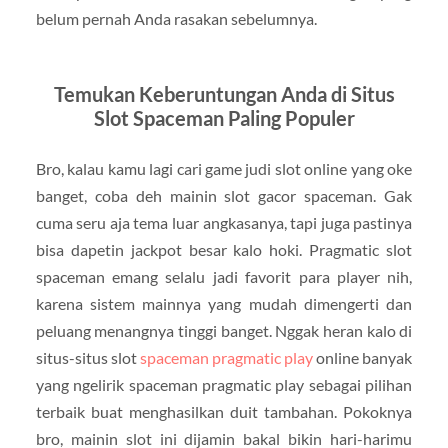
belum pernah Anda rasakan sebelumnya.
Temukan Keberuntungan Anda di Situs
Slot Spaceman Paling Populer
Bro, kalau kamu lagi cari game judi slot online yang oke
banget, coba deh mainin slot gacor spaceman. Gak
cuma seru aja tema luar angkasanya, tapi juga pastinya
bisa dapetin jackpot besar kalo hoki. Pragmatic slot
spaceman emang selalu jadi favorit para player nih,
karena sistem mainnya yang mudah dimengerti dan
peluang menangnya tinggi banget. Nggak heran kalo di
situs-situs slot
spaceman pragmatic play
online banyak
yang ngelirik spaceman pragmatic play sebagai pilihan
terbaik buat menghasilkan duit tambahan. Pokoknya
bro, mainin slot ini dijamin bakal bikin hari-harimu