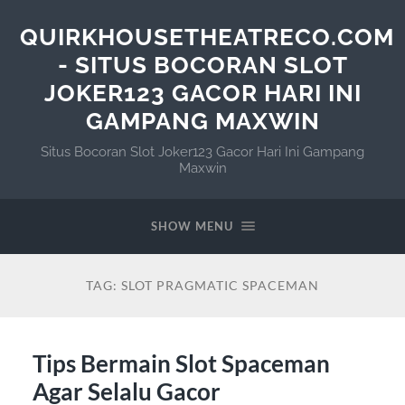
QUIRKHOUSETHEATRECO.COM
- SITUS BOCORAN SLOT
JOKER123 GACOR HARI INI
GAMPANG MAXWIN
Situs Bocoran Slot Joker123 Gacor Hari Ini Gampang
Maxwin
SHOW MENU
TAG:
SLOT PRAGMATIC SPACEMAN
Tips Bermain Slot Spaceman
Agar Selalu Gacor