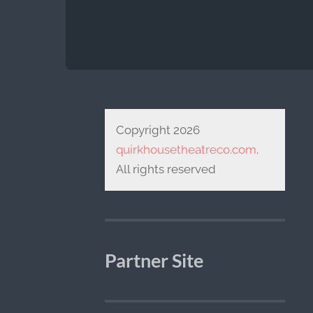
Copyright 2026
quirkhousetheatreco.com
.
All rights reserved
Partner Site