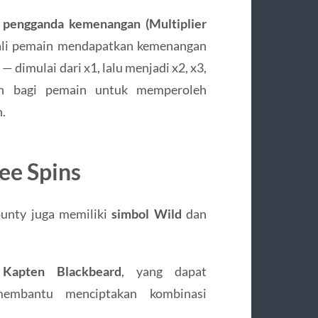
r pengganda kemenangan (Multiplier
 kali pemain mendapatkan kemenangan
 dimulai dari x1, lalu menjadi x2, x3,
an bagi pemain untuk memperoleh
.
ree Spins
ounty juga memiliki
simbol Wild
dan
i
Kapten Blackbeard
, yang dapat
membantu menciptakan kombinasi