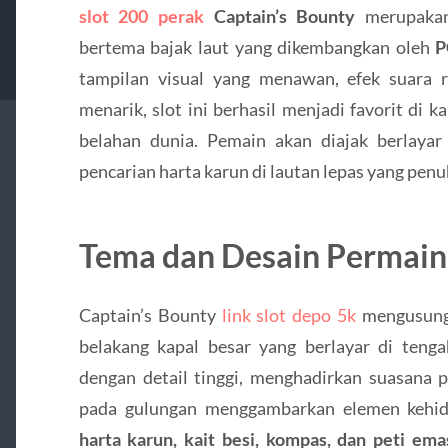
slot 200 perak
Captain’s Bounty
merupakan 
bertema bajak laut yang dikembangkan oleh
P
tampilan visual yang menawan, efek suara re
menarik, slot ini berhasil menjadi favorit di 
belahan dunia. Pemain akan diajak berlaya
pencarian harta karun di lautan lepas yang penu
Tema dan Desain Permai
Captain’s Bounty
link slot depo 5k
mengusung 
belakang kapal besar yang berlayar di tenga
dengan detail tinggi, menghadirkan suasana p
pada gulungan menggambarkan elemen kehid
harta karun, kait besi, kompas, dan peti ema