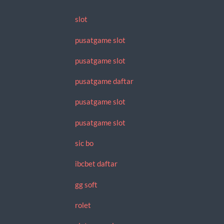
slot
pusatgame slot
pusatgame slot
pusatgame daftar
pusatgame slot
pusatgame slot
sic bo
ibcbet daftar
gg soft
rolet