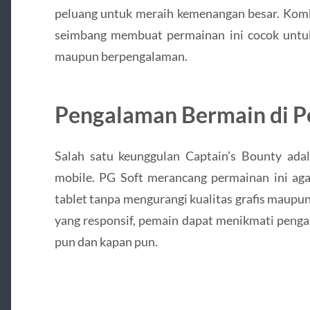
peluang untuk meraih kemenangan besar. Kombi
seimbang membuat permainan ini cocok untuk
maupun berpengalaman.
Pengalaman Bermain di P
Salah satu keunggulan Captain’s Bounty adal
mobile. PG Soft merancang permainan ini aga
tablet tanpa mengurangi kualitas grafis maupun
yang responsif, pemain dapat menikmati peng
pun dan kapan pun.