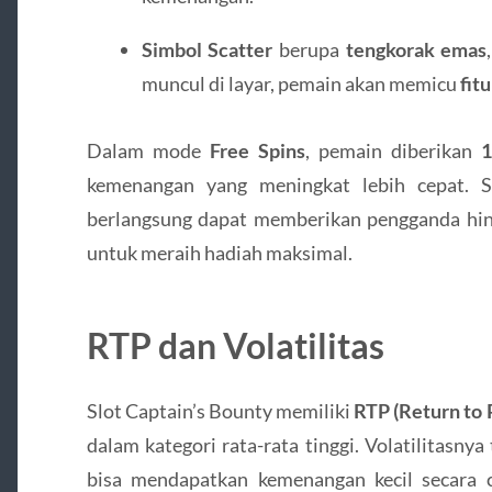
Simbol Scatter
berupa
tengkorak emas
muncul di layar, pemain akan memicu
fit
Dalam mode
Free Spins
, pemain diberikan
1
kemenangan yang meningkat lebih cepat. S
berlangsung dapat memberikan pengganda hi
untuk meraih hadiah maksimal.
RTP dan Volatilitas
Slot Captain’s Bounty memiliki
RTP (Return to 
dalam kategori rata-rata tinggi. Volatilitasny
bisa mendapatkan kemenangan kecil secara 