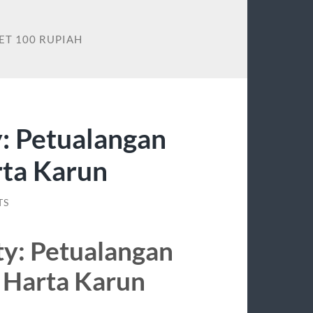
ET 100 RUPIAH
y: Petualangan
rta Karun
TS
ty: Petualangan
 Harta Karun