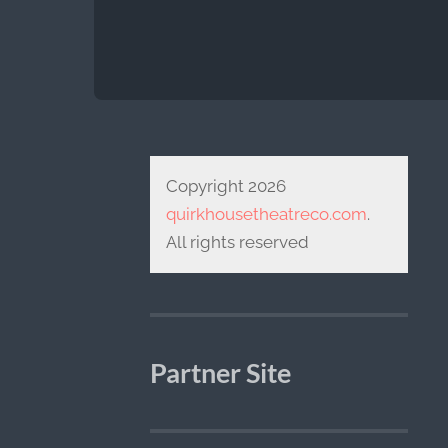
Copyright 2026
quirkhousetheatreco.com
.
All rights reserved
Partner Site