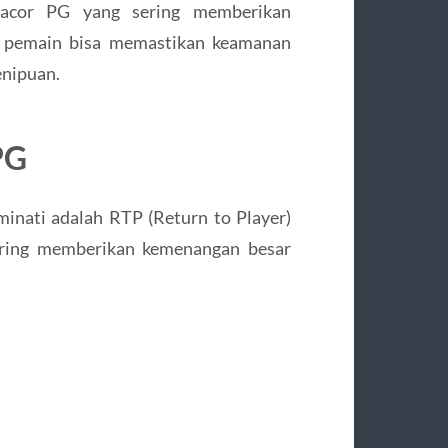
gacor PG yang sering memberikan
, pemain bisa memastikan keamanan
enipuan.
PG
minati adalah RTP (Return to Player)
sering memberikan kemenangan besar