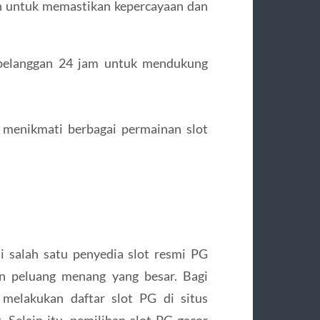
in untuk memastikan kepercayaan dan
 pelanggan 24 jam untuk mendukung
 menikmati berbagai permainan slot
i salah satu penyedia slot resmi PG
an peluang menang yang besar. Bagi
melakukan daftar slot PG di situs