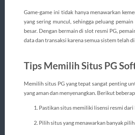
Game-game ini tidak hanya menawarkan kemenan
yang sering muncul, sehingga peluang pemain
besar. Dengan bermain di slot resmi PG, pemai
data dan transaksi karena semua sistem telah d
Tips Memilih Situs PG Sof
Memilih situs PG yang tepat sangat penting 
yang aman dan menyenangkan. Berikut beberapa t
Pastikan situs memiliki lisensi resmi dari
Pilih situs yang menawarkan banyak pilih