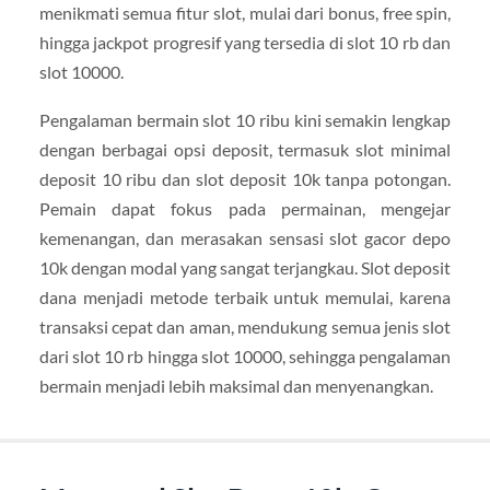
menikmati semua fitur slot, mulai dari bonus, free spin,
hingga jackpot progresif yang tersedia di slot 10 rb dan
slot 10000.
Pengalaman bermain slot 10 ribu kini semakin lengkap
dengan berbagai opsi deposit, termasuk slot minimal
deposit 10 ribu dan slot deposit 10k tanpa potongan.
Pemain dapat fokus pada permainan, mengejar
kemenangan, dan merasakan sensasi slot gacor depo
10k dengan modal yang sangat terjangkau. Slot deposit
dana menjadi metode terbaik untuk memulai, karena
transaksi cepat dan aman, mendukung semua jenis slot
dari slot 10 rb hingga slot 10000, sehingga pengalaman
bermain menjadi lebih maksimal dan menyenangkan.