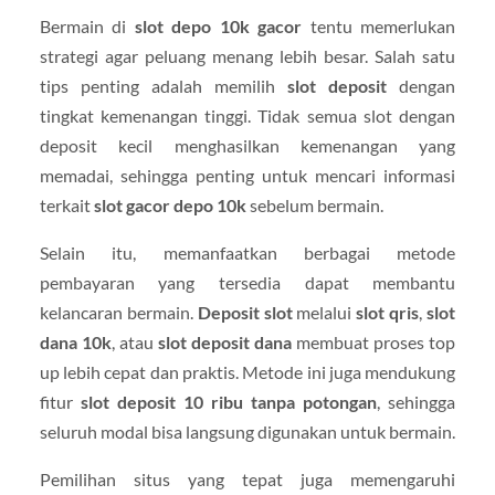
Bermain di
slot depo 10k gacor
tentu memerlukan
strategi agar peluang menang lebih besar. Salah satu
tips penting adalah memilih
slot deposit
dengan
tingkat kemenangan tinggi. Tidak semua slot dengan
deposit kecil menghasilkan kemenangan yang
memadai, sehingga penting untuk mencari informasi
terkait
slot gacor depo 10k
sebelum bermain.
Selain itu, memanfaatkan berbagai metode
pembayaran yang tersedia dapat membantu
kelancaran bermain.
Deposit slot
melalui
slot qris
,
slot
dana 10k
, atau
slot deposit dana
membuat proses top
up lebih cepat dan praktis. Metode ini juga mendukung
fitur
slot deposit 10 ribu tanpa potongan
, sehingga
seluruh modal bisa langsung digunakan untuk bermain.
Pemilihan situs yang tepat juga memengaruhi