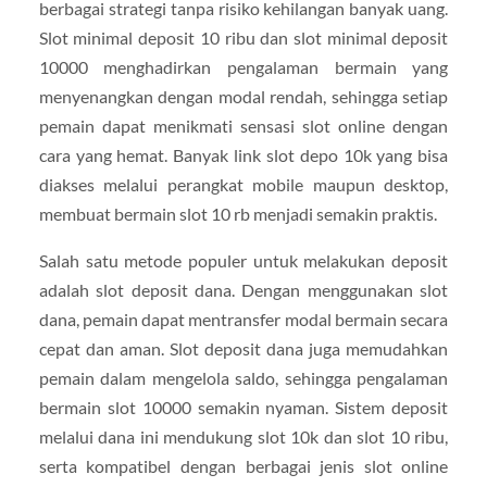
berbagai strategi tanpa risiko kehilangan banyak uang.
Slot minimal deposit 10 ribu dan slot minimal deposit
10000 menghadirkan pengalaman bermain yang
menyenangkan dengan modal rendah, sehingga setiap
pemain dapat menikmati sensasi slot online dengan
cara yang hemat. Banyak link slot depo 10k yang bisa
diakses melalui perangkat mobile maupun desktop,
membuat bermain slot 10 rb menjadi semakin praktis.
Salah satu metode populer untuk melakukan deposit
adalah slot deposit dana. Dengan menggunakan slot
dana, pemain dapat mentransfer modal bermain secara
cepat dan aman. Slot deposit dana juga memudahkan
pemain dalam mengelola saldo, sehingga pengalaman
bermain slot 10000 semakin nyaman. Sistem deposit
melalui dana ini mendukung slot 10k dan slot 10 ribu,
serta kompatibel dengan berbagai jenis slot online