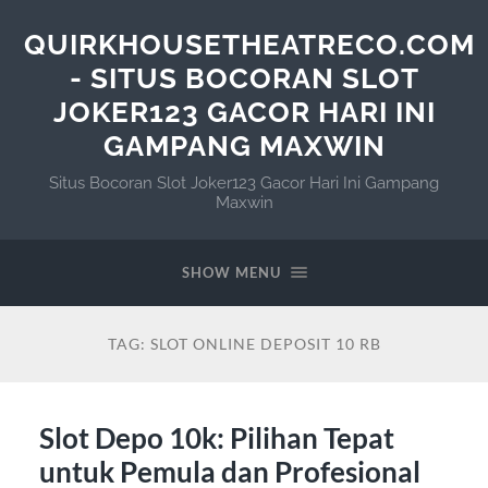
QUIRKHOUSETHEATRECO.COM
- SITUS BOCORAN SLOT
JOKER123 GACOR HARI INI
GAMPANG MAXWIN
Situs Bocoran Slot Joker123 Gacor Hari Ini Gampang
Maxwin
SHOW MENU
TAG:
SLOT ONLINE DEPOSIT 10 RB
Slot Depo 10k: Pilihan Tepat
untuk Pemula dan Profesional