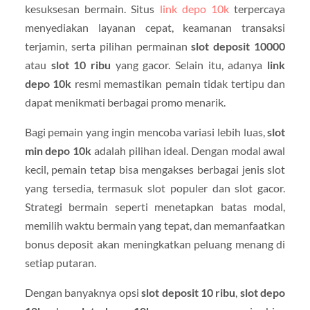
kesuksesan bermain. Situs
link depo 10k
terpercaya
menyediakan layanan cepat, keamanan transaksi
terjamin, serta pilihan permainan
slot deposit 10000
atau
slot 10 ribu
yang gacor. Selain itu, adanya
link
depo 10k
resmi memastikan pemain tidak tertipu dan
dapat menikmati berbagai promo menarik.
Bagi pemain yang ingin mencoba variasi lebih luas,
slot
min depo 10k
adalah pilihan ideal. Dengan modal awal
kecil, pemain tetap bisa mengakses berbagai jenis slot
yang tersedia, termasuk slot populer dan slot gacor.
Strategi bermain seperti menetapkan batas modal,
memilih waktu bermain yang tepat, dan memanfaatkan
bonus deposit akan meningkatkan peluang menang di
setiap putaran.
Dengan banyaknya opsi
slot deposit 10 ribu
,
slot depo