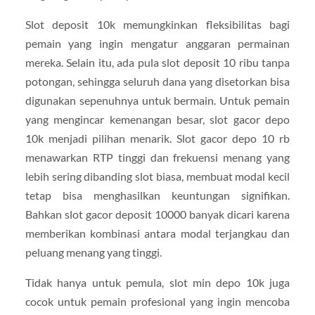
Slot deposit 10k memungkinkan fleksibilitas bagi
pemain yang ingin mengatur anggaran permainan
mereka. Selain itu, ada pula slot deposit 10 ribu tanpa
potongan, sehingga seluruh dana yang disetorkan bisa
digunakan sepenuhnya untuk bermain. Untuk pemain
yang mengincar kemenangan besar, slot gacor depo
10k menjadi pilihan menarik. Slot gacor depo 10 rb
menawarkan RTP tinggi dan frekuensi menang yang
lebih sering dibanding slot biasa, membuat modal kecil
tetap bisa menghasilkan keuntungan signifikan.
Bahkan slot gacor deposit 10000 banyak dicari karena
memberikan kombinasi antara modal terjangkau dan
peluang menang yang tinggi.
Tidak hanya untuk pemula, slot min depo 10k juga
cocok untuk pemain profesional yang ingin mencoba