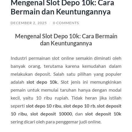
Mengenal Slot Depo 10k: Cara
Bermain dan Keuntungannya
DECEMBER 2, 2025
/
0 COMMENTS
Mengenal Slot Depo 10k: Cara Bermain
dan Keuntungannya
Industri permainan slot online semakin diminati oleh
banyak orang, terutama karena kemudahan dalam
melakukan deposit. Salah satu pilihan yang populer
adalah
slot depo 10k
. Slot jenis ini memungkinkan
pemain untuk memulai taruhan hanya dengan modal
kecil, yaitu 10 ribu rupiah. Tidak heran jika istilah
seperti
slot depo 10 ribu
,
slot depo 10 rb
,
slot deposit
10 ribu
,
slot deposit 10000
, dan
slot deposit 10k
sering dicari oleh para penggemar judi online.