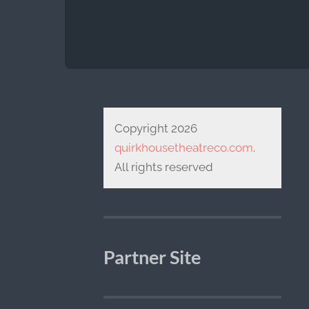
Copyright 2026
quirkhousetheatreco.com
.
All rights reserved
Partner Site