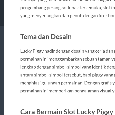
pengembang perangkat lunak terkemuka, slot 
yang menyenangkan dan penuh dengan fitur bo
Tema dan Desain
Lucky Piggy hadir dengan desain yang ceria dan
permainan ini menggambarkan sebuah taman y
lengkap dengan simbol-simbol yang identik den
antara simbol-simbol tersebut, babi piggy yan
menghiasi gulungan permainan. Dengan grafis y
permainan ini memberikan pengalaman visual y
Cara Bermain Slot Lucky Piggy