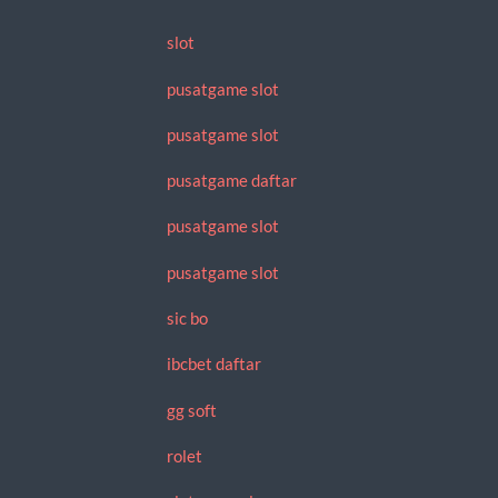
slot
pusatgame slot
pusatgame slot
pusatgame daftar
pusatgame slot
pusatgame slot
sic bo
ibcbet daftar
gg soft
rolet