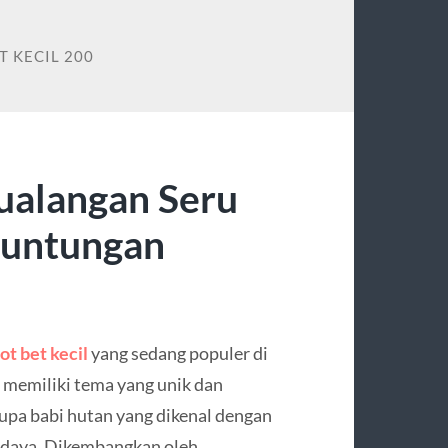
T KECIL 200
tualangan Seru
runtungan
lot bet kecil
yang sedang populer di
i memiliki tema yang unik dan
pa babi hutan yang dikenal dengan
udaya. Dikembangkan oleh