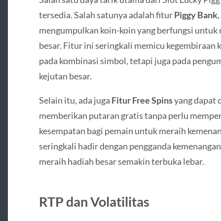
tersedia. Salah satunya adalah fitur
Piggy Bank
mengumpulkan koin-koin yang berfungsi untuk 
besar. Fitur ini seringkali memicu kegembiraan
pada kombinasi simbol, tetapi juga pada pengu
kejutan besar.
Selain itu, ada juga
Fitur Free Spins
yang dapat di
memberikan putaran gratis tanpa perlu memper
kesempatan bagi pemain untuk meraih kemenang
seringkali hadir dengan pengganda kemenanga
meraih hadiah besar semakin terbuka lebar.
RTP dan Volatilitas