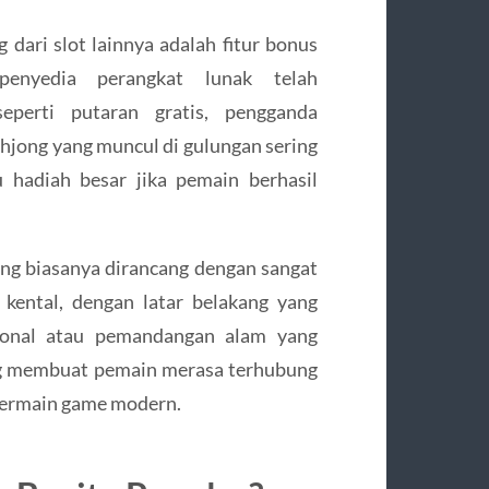
dari slot lainnya adalah fitur bonus
penyedia perangkat lunak telah
perti putaran gratis, pengganda
hjong yang muncul di gulungan sering
 hadiah besar jika pemain berhasil
jong biasanya dirancang dengan sangat
kental, dengan latar belakang yang
sional atau pemandangan alam yang
ng membuat pemain merasa terhubung
bermain game modern.