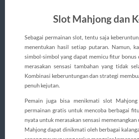
Slot Mahjong dan 
Sebagai permainan slot, tentu saja keberunt
menentukan hasil setiap putaran. Namun, k
simbol-simbol yang dapat memicu fitur bonus
merasakan sensasi tambahan yang tidak sel
Kombinasi keberuntungan dan strategi membua
penuh kejutan.
Pemain juga bisa menikmati slot Mahjong
permainan gratis untuk mencoba berbagai fit
nyata untuk merasakan sensasi memenangkan u
Mahjong dapat dinikmati oleh berbagai kalanga