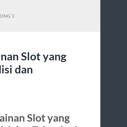
JONG 3
nan Slot yang
si dan
ainan Slot yang