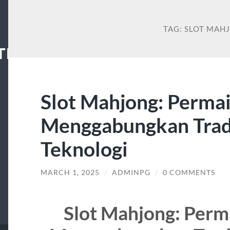
TAG:
SLOT MAH
TRECO.COM
Slot Mahjong: Permai
Menggabungkan Tradi
Teknologi
MARCH 1, 2025
/
ADMINPG
/
0 COMMENTS
Slot Mahjong: Perm