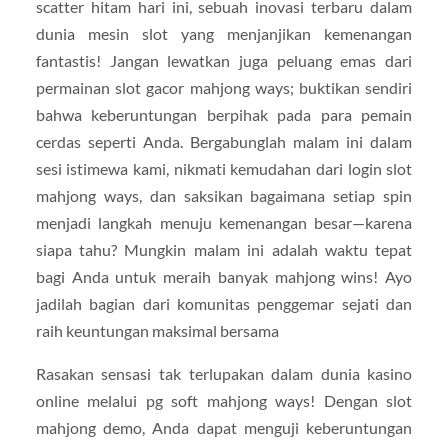
scatter hitam hari ini, sebuah inovasi terbaru dalam
dunia mesin slot yang menjanjikan kemenangan
fantastis! Jangan lewatkan juga peluang emas dari
permainan slot gacor mahjong ways; buktikan sendiri
bahwa keberuntungan berpihak pada para pemain
cerdas seperti Anda. Bergabunglah malam ini dalam
sesi istimewa kami, nikmati kemudahan dari login slot
mahjong ways, dan saksikan bagaimana setiap spin
menjadi langkah menuju kemenangan besar—karena
siapa tahu? Mungkin malam ini adalah waktu tepat
bagi Anda untuk meraih banyak mahjong wins! Ayo
jadilah bagian dari komunitas penggemar sejati dan
raih keuntungan maksimal bersama
Rasakan sensasi tak terlupakan dalam dunia kasino
online melalui pg soft mahjong ways! Dengan slot
mahjong demo, Anda dapat menguji keberuntungan