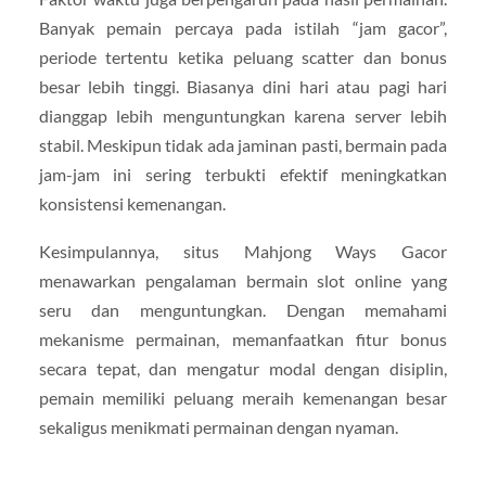
Banyak pemain percaya pada istilah “jam gacor”,
periode tertentu ketika peluang scatter dan bonus
besar lebih tinggi. Biasanya dini hari atau pagi hari
dianggap lebih menguntungkan karena server lebih
stabil. Meskipun tidak ada jaminan pasti, bermain pada
jam-jam ini sering terbukti efektif meningkatkan
konsistensi kemenangan.
Kesimpulannya, situs Mahjong Ways Gacor
menawarkan pengalaman bermain slot online yang
seru dan menguntungkan. Dengan memahami
mekanisme permainan, memanfaatkan fitur bonus
secara tepat, dan mengatur modal dengan disiplin,
pemain memiliki peluang meraih kemenangan besar
sekaligus menikmati permainan dengan nyaman.