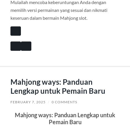
Mulailah mencoba keberuntungan Anda dengan
memilih versi permainan yang sesuai dan nikmati
keseruan dalam bermain Mahjong slot.
Mahjong ways: Panduan
Lengkap untuk Pemain Baru
FEBRUARY 7, 2025
/
0 COMMENTS
Mahjong ways: Panduan Lengkap untuk
Pemain Baru