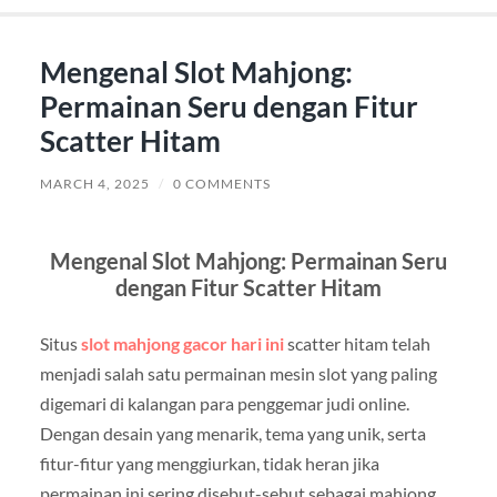
Mengenal Slot Mahjong:
Permainan Seru dengan Fitur
Scatter Hitam
MARCH 4, 2025
/
0 COMMENTS
Mengenal Slot Mahjong: Permainan Seru
dengan Fitur Scatter Hitam
Situs
slot mahjong gacor hari ini
scatter hitam
telah
menjadi salah satu permainan mesin slot yang paling
digemari di kalangan para penggemar judi online.
Dengan desain yang menarik, tema yang unik, serta
fitur-fitur yang menggiurkan, tidak heran jika
permainan ini sering disebut-sebut sebagai mahjong