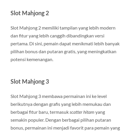
Slot Mahjong 2
Slot Mahjong 2 memiliki tampilan yang lebih modern
dan fitur yang lebih canggih dibandingkan versi
pertama. Di sini, pemain dapat menikmati lebih banyak
pilihan bonus dan putaran gratis, yang meningkatkan
potensi kemenangan.
Slot Mahjong 3
Slot Mahjong 3 membawa permainan ini ke level
berikutnya dengan grafis yang lebih memukau dan
berbagai fitur baru, termasuk
scatter hitam
yang
semakin populer. Dengan berbagai pilihan putaran
bonus, permainan ini menjadi favorit para pemain yang