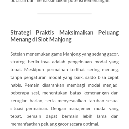
putaran dan memaksimalkan potensi kemenangan.
Strategi Praktis Maksimalkan Peluang
Menang di Slot Mahjong
Setelah menemukan game Mahjong yang sedang gacor,
strategi berikutnya adalah pengelolaan modal yang
tepat. Meskipun permainan terlihat sering menang,
tanpa pengaturan modal yang baik, saldo bisa cepat
habis. Pemain disarankan membagi modal menjadi
beberapa sesi, menentukan batas kemenangan dan
kerugian harian, serta menyesuaikan taruhan sesuai
situasi permainan. Dengan manajemen modal yang
tepat, pemain dapat bermain lebih lama dan
memanfaatkan peluang gacor secara optimal.