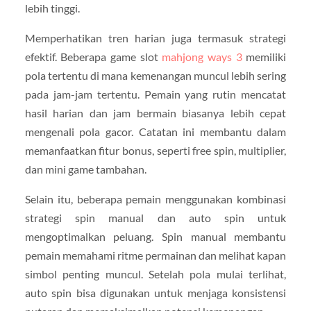
lebih tinggi.
Memperhatikan tren harian juga termasuk strategi
efektif. Beberapa game slot
mahjong ways 3
memiliki
pola tertentu di mana kemenangan muncul lebih sering
pada jam-jam tertentu. Pemain yang rutin mencatat
hasil harian dan jam bermain biasanya lebih cepat
mengenali pola gacor. Catatan ini membantu dalam
memanfaatkan fitur bonus, seperti free spin, multiplier,
dan mini game tambahan.
Selain itu, beberapa pemain menggunakan kombinasi
strategi spin manual dan auto spin untuk
mengoptimalkan peluang. Spin manual membantu
pemain memahami ritme permainan dan melihat kapan
simbol penting muncul. Setelah pola mulai terlihat,
auto spin bisa digunakan untuk menjaga konsistensi