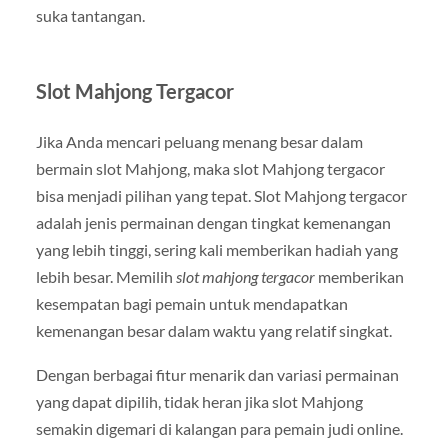
suka tantangan.
Slot Mahjong Tergacor
Jika Anda mencari peluang menang besar dalam
bermain slot Mahjong, maka slot Mahjong tergacor
bisa menjadi pilihan yang tepat. Slot Mahjong tergacor
adalah jenis permainan dengan tingkat kemenangan
yang lebih tinggi, sering kali memberikan hadiah yang
lebih besar. Memilih
slot mahjong tergacor
memberikan
kesempatan bagi pemain untuk mendapatkan
kemenangan besar dalam waktu yang relatif singkat.
Dengan berbagai fitur menarik dan variasi permainan
yang dapat dipilih, tidak heran jika slot Mahjong
semakin digemari di kalangan para pemain judi online.