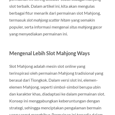
slot terbaik. Dalam artikel ini, kita akan mengulas
berbagai fitur menarik dari permainan slot Mahjong,
termasuk
slot mahjong scatter hitam
yang semakin
populer, serta informasi mengenai
situs mahjong gacor
yang menyediakan permainan ini.
Mengenal Lebih Slot Mahjong Ways
Slot Mahjong adalah mesin slot online yang
terinspirasi oleh permainan Mahjong tradisional yang
berasal dari Tiongkok. Dalam versi slot ini, elemen-
elemen Mahjong, seperti simbol-simbol berupa ubin
dan karakter khas, diadaptasi ke dalam permainan slot.
Konsep ini menggabungkan keberuntungan dengan
strategi, sehingga menciptakan pengalaman bermain
yang sangat menghibur. Permainan ini tersedia dalam