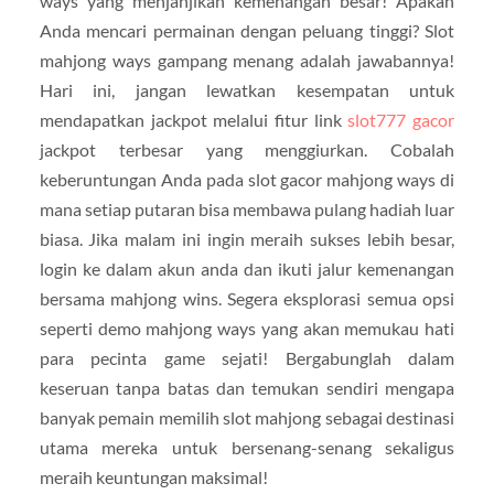
ways yang menjanjikan kemenangan besar! Apakah
Anda mencari permainan dengan peluang tinggi? Slot
mahjong ways gampang menang adalah jawabannya!
Hari ini, jangan lewatkan kesempatan untuk
mendapatkan jackpot melalui fitur link
slot777 gacor
jackpot terbesar yang menggiurkan. Cobalah
keberuntungan Anda pada slot gacor mahjong ways di
mana setiap putaran bisa membawa pulang hadiah luar
biasa. Jika malam ini ingin meraih sukses lebih besar,
login ke dalam akun anda dan ikuti jalur kemenangan
bersama mahjong wins. Segera eksplorasi semua opsi
seperti demo mahjong ways yang akan memukau hati
para pecinta game sejati! Bergabunglah dalam
keseruan tanpa batas dan temukan sendiri mengapa
banyak pemain memilih slot mahjong sebagai destinasi
utama mereka untuk bersenang-senang sekaligus
meraih keuntungan maksimal!