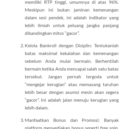
memiliki RTP tinggi, umumnya di atas 96%.
Meskipun ini bukan jaminan kemenangan
dalam sesi pendek, ini adalah indikator yang
lebih ilmiah untuk peluang jangka panjang
dibandingkan mitos “gacor”.
Kelola Bankroll dengan Disiplin: Tentukanlah
batas maksimal kekalahan dan kemenangan
sebelum Anda mulai bermain. Berhentilah
bermain ketika Anda mencapai salah satu batas
tersebut. Jangan pernah tergoda untuk
“mengejar kerugian” atau memasang taruhan
lebih besar dengan asumsi mesin akan segera
“gacor”. Ini adalah jalan menuju kerugian yang
lebih dalam.
Manfaatkan Bonus dan Promosi: Banyak
platform menyediakan bonus seperti free spin,