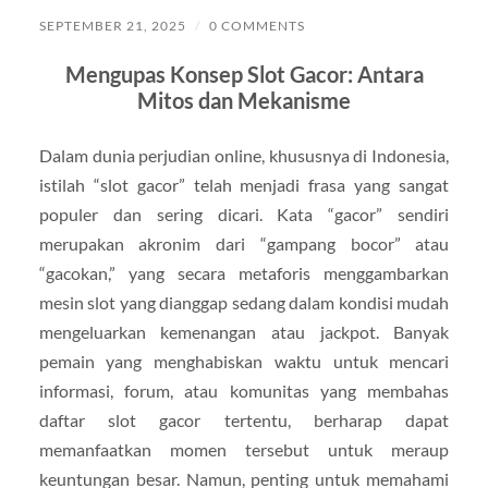
SEPTEMBER 21, 2025
/
0 COMMENTS
Mengupas Konsep Slot Gacor: Antara
Mitos dan Mekanisme
Dalam dunia perjudian online, khususnya di Indonesia,
istilah “slot gacor” telah menjadi frasa yang sangat
populer dan sering dicari. Kata “gacor” sendiri
merupakan akronim dari “gampang bocor” atau
“gacokan,” yang secara metaforis menggambarkan
mesin slot yang dianggap sedang dalam kondisi mudah
mengeluarkan kemenangan atau jackpot. Banyak
pemain yang menghabiskan waktu untuk mencari
informasi, forum, atau komunitas yang membahas
daftar slot gacor tertentu, berharap dapat
memanfaatkan momen tersebut untuk meraup
keuntungan besar. Namun, penting untuk memahami