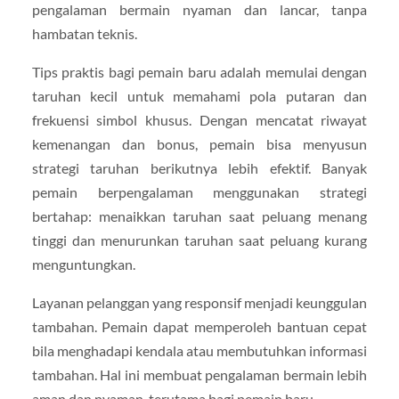
pengalaman bermain nyaman dan lancar, tanpa
hambatan teknis.
Tips praktis bagi pemain baru adalah memulai dengan
taruhan kecil untuk memahami pola putaran dan
frekuensi simbol khusus. Dengan mencatat riwayat
kemenangan dan bonus, pemain bisa menyusun
strategi taruhan berikutnya lebih efektif. Banyak
pemain berpengalaman menggunakan strategi
bertahap: menaikkan taruhan saat peluang menang
tinggi dan menurunkan taruhan saat peluang kurang
menguntungkan.
Layanan pelanggan yang responsif menjadi keunggulan
tambahan. Pemain dapat memperoleh bantuan cepat
bila menghadapi kendala atau membutuhkan informasi
tambahan. Hal ini membuat pengalaman bermain lebih
aman dan nyaman, terutama bagi pemain baru.