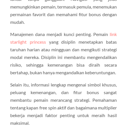
memungkinkan pemain, termasuk pemula, menemukan
permainan favorit dan memahami fitur bonus dengan
mudah.
Manajemen dana menjadi kunci penting. Pemain
link
starlight princess
yang disiplin menetapkan batas
taruhan harian atau mingguan dan mengikuti strategi
modal mereka. Disiplin ini membantu mengendalikan
risiko, sehingga kemenangan bisa diraih secara
bertahap, bukan hanya mengandalkan keberuntungan.
Selain itu, informasi lengkap mengenai simbol khusus,
peluang kemenangan, dan fitur bonus sangat
membantu pemain merancang strategi. Pemahaman
tentang kapan free spin aktif dan bagaimana multiplier
bekerja menjadi faktor penting untuk meraih hasil
maksimal.