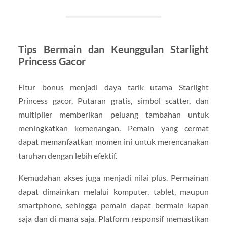
Tips Bermain dan Keunggulan Starlight
Princess Gacor
Fitur bonus menjadi daya tarik utama Starlight
Princess gacor. Putaran gratis, simbol scatter, dan
multiplier memberikan peluang tambahan untuk
meningkatkan kemenangan. Pemain yang cermat
dapat memanfaatkan momen ini untuk merencanakan
taruhan dengan lebih efektif.
Kemudahan akses juga menjadi nilai plus. Permainan
dapat dimainkan melalui komputer, tablet, maupun
smartphone, sehingga pemain dapat bermain kapan
saja dan di mana saja. Platform responsif memastikan