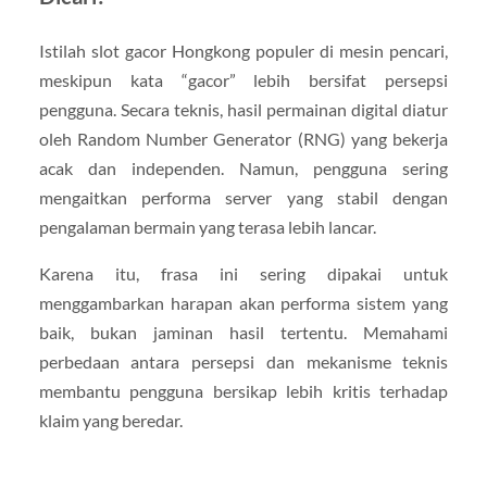
Istilah slot gacor Hongkong populer di mesin pencari,
meskipun kata “gacor” lebih bersifat persepsi
pengguna. Secara teknis, hasil permainan digital diatur
oleh Random Number Generator (RNG) yang bekerja
acak dan independen. Namun, pengguna sering
mengaitkan performa server yang stabil dengan
pengalaman bermain yang terasa lebih lancar.
Karena itu, frasa ini sering dipakai untuk
menggambarkan harapan akan performa sistem yang
baik, bukan jaminan hasil tertentu. Memahami
perbedaan antara persepsi dan mekanisme teknis
membantu pengguna bersikap lebih kritis terhadap
klaim yang beredar.