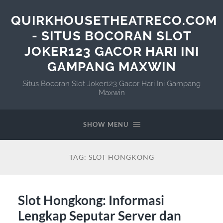
QUIRKHOUSETHEATRECO.COM
- SITUS BOCORAN SLOT
JOKER123 GACOR HARI INI
GAMPANG MAXWIN
Situs Bocoran Slot Joker123 Gacor Hari Ini Gampang
Maxwin
SHOW MENU
TAG:
SLOT HONGKONG
Slot Hongkong: Informasi
Lengkap Seputar Server dan