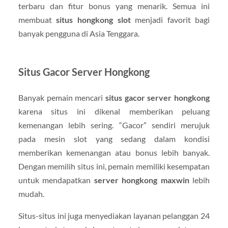
terbaru dan fitur bonus yang menarik. Semua ini
membuat
situs hongkong slot
menjadi favorit bagi
banyak pengguna di Asia Tenggara.
Situs Gacor Server Hongkong
Banyak pemain mencari
situs gacor server hongkong
karena situs ini dikenal memberikan peluang
kemenangan lebih sering. “Gacor” sendiri merujuk
pada mesin slot yang sedang dalam kondisi
memberikan kemenangan atau bonus lebih banyak.
Dengan memilih situs ini, pemain memiliki kesempatan
untuk mendapatkan
server hongkong maxwin
lebih
mudah.
Situs-situs ini juga menyediakan layanan pelanggan 24