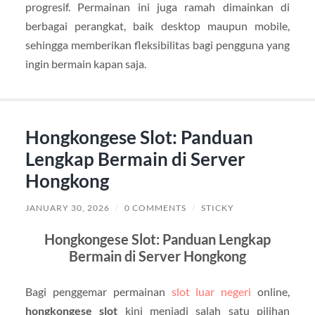
progresif. Permainan ini juga ramah dimainkan di
berbagai perangkat, baik desktop maupun mobile,
sehingga memberikan fleksibilitas bagi pengguna yang
ingin bermain kapan saja.
Hongkongese Slot: Panduan
Lengkap Bermain di Server
Hongkong
JANUARY 30, 2026
/
0 COMMENTS
/
STICKY
Hongkongese Slot: Panduan Lengkap
Bermain di Server Hongkong
Bagi penggemar permainan
slot luar negeri
online,
hongkongese slot
kini menjadi salah satu pilihan