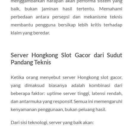
menggambarkan harapan akan performa sistem yang
baik, bukan jaminan hasil tertentu. Memahami
perbedaan antara persepsi dan mekanisme teknis
membantu pengguna bersikap lebih kritis terhadap
klaim yang beredar.
Server Hongkong Slot Gacor dari Sudut
Pandang Teknis
Ketika orang menyebut server Hongkong slot gacor,
yang dimaksud biasanya adalah kombinasi dari
beberapa faktor: uptime server tinggi, latensi rendah,
dan antarmuka yang responsif. Semua ini memengaruhi
kenyamanan penggunaan, bukan peluang hasil.
Dari sisi teknologi, server yang baik akan: