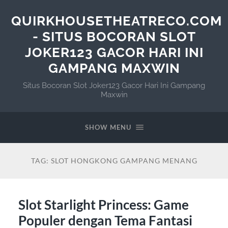
QUIRKHOUSETHEATRECO.COM
- SITUS BOCORAN SLOT
JOKER123 GACOR HARI INI
GAMPANG MAXWIN
Situs Bocoran Slot Joker123 Gacor Hari Ini Gampang
Maxwin
SHOW MENU
TAG:
SLOT HONGKONG GAMPANG MENANG
Slot Starlight Princess: Game
Populer dengan Tema Fantasi