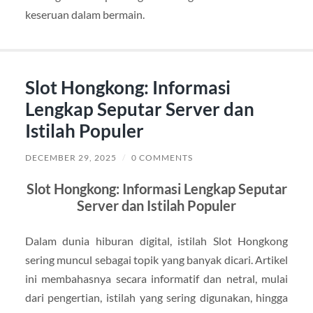
keseruan dalam bermain.
Slot Hongkong: Informasi
Lengkap Seputar Server dan
Istilah Populer
DECEMBER 29, 2025
/
0 COMMENTS
Slot Hongkong: Informasi Lengkap Seputar
Server dan Istilah Populer
Dalam dunia hiburan digital, istilah Slot Hongkong
sering muncul sebagai topik yang banyak dicari. Artikel
ini membahasnya secara informatif dan netral, mulai
dari pengertian, istilah yang sering digunakan, hingga