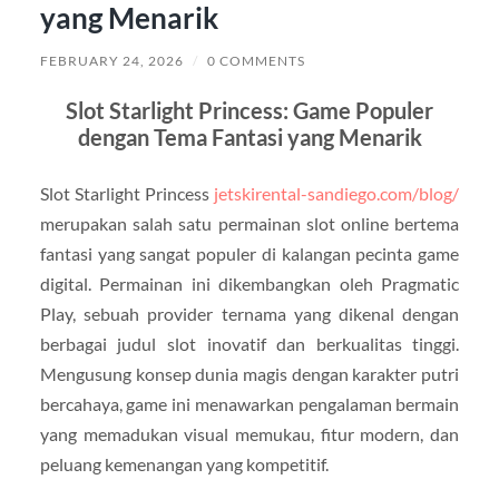
yang Menarik
FEBRUARY 24, 2026
/
0 COMMENTS
Slot Starlight Princess: Game Populer
dengan Tema Fantasi yang Menarik
Slot Starlight Princess
jetskirental-sandiego.com/blog/
merupakan salah satu permainan slot online bertema
fantasi yang sangat populer di kalangan pecinta game
digital. Permainan ini dikembangkan oleh
Pragmatic
Play
, sebuah provider ternama yang dikenal dengan
berbagai judul slot inovatif dan berkualitas tinggi.
Mengusung konsep dunia magis dengan karakter putri
bercahaya, game ini menawarkan pengalaman bermain
yang memadukan visual memukau, fitur modern, dan
peluang kemenangan yang kompetitif.