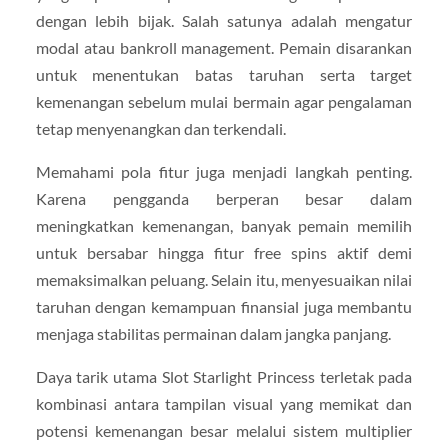
dengan lebih bijak. Salah satunya adalah mengatur
modal atau bankroll management. Pemain disarankan
untuk menentukan batas taruhan serta target
kemenangan sebelum mulai bermain agar pengalaman
tetap menyenangkan dan terkendali.
Memahami pola fitur juga menjadi langkah penting.
Karena pengganda berperan besar dalam
meningkatkan kemenangan, banyak pemain memilih
untuk bersabar hingga fitur free spins aktif demi
memaksimalkan peluang. Selain itu, menyesuaikan nilai
taruhan dengan kemampuan finansial juga membantu
menjaga stabilitas permainan dalam jangka panjang.
Daya tarik utama Slot Starlight Princess terletak pada
kombinasi antara tampilan visual yang memikat dan
potensi kemenangan besar melalui sistem multiplier