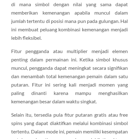
di mana simbol dengan nilai yang sama dapat
memberikan kemenangan apabila muncul dalam
jumlah tertentu di posisi mana pun pada gulungan. Hal
ini membuat peluang kombinasi kemenangan menjadi
lebih fleksibel.
Fitur pengganda atau multiplier menjadi elemen
penting dalam permainan ini. Ketika simbol khusus
muncul, pengganda dapat meningkat secara signifikan
dan menambah total kemenangan pemain dalam satu
putaran. Fitur ini sering kali menjadi momen yang
paling dinanti karena mampu menghasilkan
kemenangan besar dalam waktu singkat.
Selain itu, tersedia pula fitur putaran gratis atau free
spins yang dapat diaktifkan melalui kombinasi simbol
tertentu. Dalam mode ini, pemain memiliki kesempatan