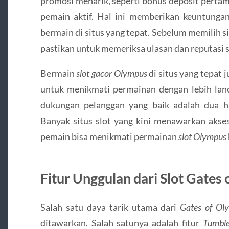
promosi menarik, seperti bonus deposit pertam
pemain aktif. Hal ini memberikan keuntunga
bermain di situs yang tepat. Sebelum memilih 
pastikan untuk memeriksa ulasan dan reputasi s
Bermain
slot gacor Olympus
di situs yang tepat
untuk menikmati permainan dengan lebih lanca
dukungan pelanggan yang baik adalah dua ha
Banyak situs slot yang kini menawarkan akses
pemain bisa menikmati permainan
slot Olympus
Fitur Unggulan dari Slot Gates
Salah satu daya tarik utama dari
Gates of Ol
ditawarkan. Salah satunya adalah fitur
Tumbl