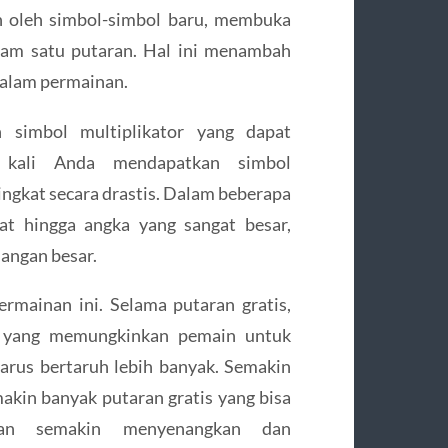
n oleh simbol-simbol baru, membuka
lam satu putaran. Hal ini menambah
dalam permainan.
simbol multiplikator yang dapat
 kali Anda mendapatkan simbol
ingkat secara drastis. Dalam beberapa
at hingga angka yang sangat besar,
angan besar.
ermainan ini. Selama putaran gratis,
g, yang memungkinkan pemain untuk
rus bertaruh lebih banyak. Semakin
akin banyak putaran gratis yang bisa
an semakin menyenangkan dan