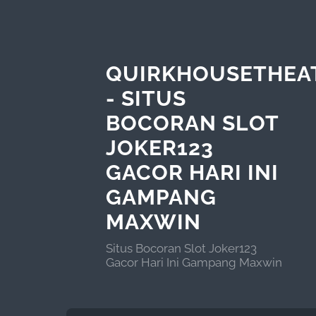
QUIRKHOUSETHEA
- SITUS
BOCORAN SLOT
JOKER123
GACOR HARI INI
GAMPANG
MAXWIN
Situs Bocoran Slot Joker123
Gacor Hari Ini Gampang Maxwin