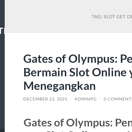
TAG:
SLOT GET 
TRECO.COM
Gates of Olympus: P
Bermain Slot Online 
Menegangkan
DECEMBER 22, 2025
/
ADMINPG
/
0 COMMENT
Gates of Olympus: Pe