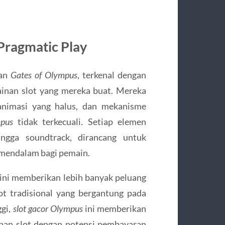
Pragmatic Play
nan
Gates of Olympus
, terkenal dengan
mainan slot yang mereka buat. Mereka
animasi yang halus, dan mekanisme
pus
tidak terkecuali. Setiap elemen
ingga soundtrack, dirancang untuk
mendalam bagi pemain.
t ini memberikan lebih banyak peluang
t tradisional yang bergantung pada
ggi,
slot gacor Olympus
ini memberikan
nan slot dengan potensi pembayaran