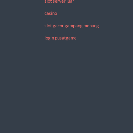
slot server luar
casino
slot gacor gampang menang
login pusatgame