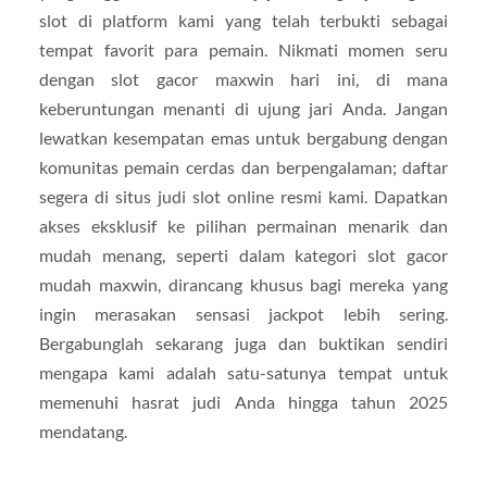
slot di platform kami yang telah terbukti sebagai
tempat favorit para pemain. Nikmati momen seru
dengan slot gacor maxwin hari ini, di mana
keberuntungan menanti di ujung jari Anda. Jangan
lewatkan kesempatan emas untuk bergabung dengan
komunitas pemain cerdas dan berpengalaman; daftar
segera di situs judi slot online resmi kami. Dapatkan
akses eksklusif ke pilihan permainan menarik dan
mudah menang, seperti dalam kategori slot gacor
mudah maxwin, dirancang khusus bagi mereka yang
ingin merasakan sensasi jackpot lebih sering.
Bergabunglah sekarang juga dan buktikan sendiri
mengapa kami adalah satu-satunya tempat untuk
memenuhi hasrat judi Anda hingga tahun 2025
mendatang.