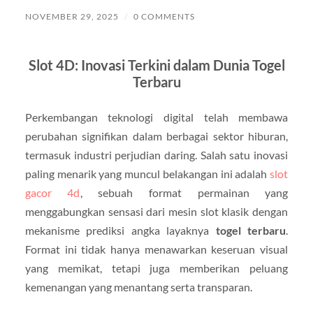
NOVEMBER 29, 2025
/
0 COMMENTS
Slot 4D: Inovasi Terkini dalam Dunia Togel
Terbaru
Perkembangan teknologi digital telah membawa
perubahan signifikan dalam berbagai sektor hiburan,
termasuk industri perjudian daring. Salah satu inovasi
paling menarik yang muncul belakangan ini adalah
slot
gacor 4d
, sebuah format permainan yang
menggabungkan sensasi dari mesin slot klasik dengan
mekanisme prediksi angka layaknya
togel terbaru
.
Format ini tidak hanya menawarkan keseruan visual
yang memikat, tetapi juga memberikan peluang
kemenangan yang menantang serta transparan.