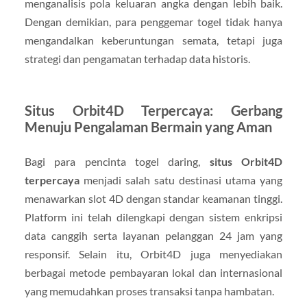
menganalisis pola keluaran angka dengan lebih baik.
Dengan demikian, para penggemar togel tidak hanya
mengandalkan keberuntungan semata, tetapi juga
strategi dan pengamatan terhadap data historis.
Situs Orbit4D Terpercaya: Gerbang
Menuju Pengalaman Bermain yang Aman
Bagi para pencinta togel daring,
situs Orbit4D
terpercaya
menjadi salah satu destinasi utama yang
menawarkan slot 4D dengan standar keamanan tinggi.
Platform ini telah dilengkapi dengan sistem enkripsi
data canggih serta layanan pelanggan 24 jam yang
responsif. Selain itu, Orbit4D juga menyediakan
berbagai metode pembayaran lokal dan internasional
yang memudahkan proses transaksi tanpa hambatan.