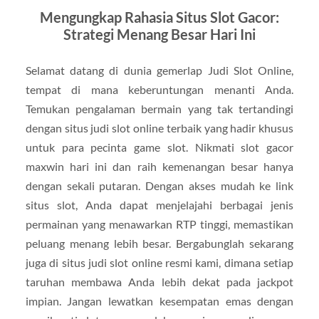
Mengungkap Rahasia Situs Slot Gacor:
Strategi Menang Besar Hari Ini
Selamat datang di dunia gemerlap Judi Slot Online,
tempat di mana keberuntungan menanti Anda.
Temukan pengalaman bermain yang tak tertandingi
dengan situs judi slot online terbaik yang hadir khusus
untuk para pecinta game slot. Nikmati slot gacor
maxwin hari ini dan raih kemenangan besar hanya
dengan sekali putaran. Dengan akses mudah ke link
situs slot, Anda dapat menjelajahi berbagai jenis
permainan yang menawarkan RTP tinggi, memastikan
peluang menang lebih besar. Bergabunglah sekarang
juga di situs judi slot online resmi kami, dimana setiap
taruhan membawa Anda lebih dekat pada jackpot
impian. Jangan lewatkan kesempatan emas dengan