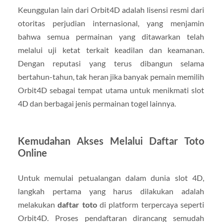
Keunggulan lain dari Orbit4D adalah lisensi resmi dari
otoritas perjudian internasional, yang menjamin
bahwa semua permainan yang ditawarkan telah
melalui uji ketat terkait keadilan dan keamanan.
Dengan reputasi yang terus dibangun selama
bertahun-tahun, tak heran jika banyak pemain memilih
Orbit4D sebagai tempat utama untuk menikmati slot
4D dan berbagai jenis permainan togel lainnya.
Kemudahan Akses Melalui Daftar Toto
Online
Untuk memulai petualangan dalam dunia slot 4D,
langkah pertama yang harus dilakukan adalah
melakukan
daftar toto
di platform terpercaya seperti
Orbit4D. Proses pendaftaran dirancang semudah