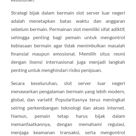
Strategi bijak dalam bermain slot server luar negeri
adalah menetapkan batas waktu dan anggaran
sebelum bermain. Permainan slot memiliki sifat adiktif,
sehingga penting bagi pemain untuk mengontrol
kebiasaan bermain agar tidak menimbulkan masalah
finansial maupun emosional. Memilih situs resmi
dengan lisensi internasional juga menjadi langkah
penting untuk menghindari risiko penipuan.
Secara keseluruhan, slot server luar negeri
menawarkan pengalaman bermain yang lebih modern,
global, dan variatif. Popularitasnya terus meningkat
seiring perkembangan teknologi dan akses internet.
Namun, pemain tetap harus bijak dalam
memanfaatkannya, dengan memahami regulasi,
menjaga keamanan transaksi, serta mengontrol