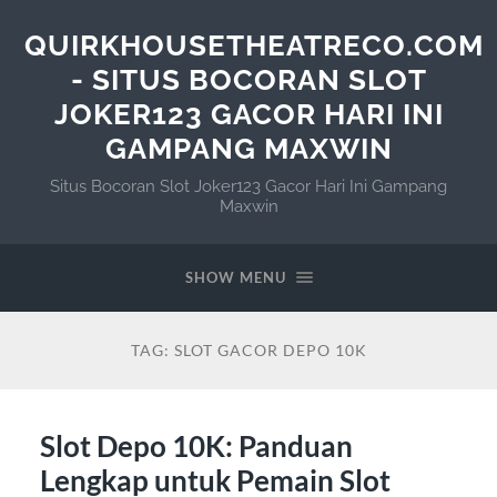
QUIRKHOUSETHEATRECO.COM
- SITUS BOCORAN SLOT
JOKER123 GACOR HARI INI
GAMPANG MAXWIN
Situs Bocoran Slot Joker123 Gacor Hari Ini Gampang
Maxwin
SHOW MENU
TAG:
SLOT GACOR DEPO 10K
Slot Depo 10K: Panduan
Lengkap untuk Pemain Slot