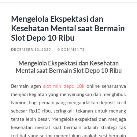
Mengelola Ekspektasi dan
Kesehatan Mental saat Bermain
Slot Depo 10 Ribu
DECEMBER 13, 2025
/
0 COMMENTS
Mengelola Ekspektasi dan Kesehatan
Mental saat Bermain Slot Depo 10 Ribu
Bermain agen
slot min depo 10k
online seharusnya
menjadi kegiatan yang menyenangkan dan menghibur.
Namun, bagi pemain yang mengandalkan deposit kecil
sebesar Rp10 ribu, seringkali tekanan untuk menang
terasa lebih besar. Mengelola ekspektasi dan menjaga
kesehatan mental saat bermain adalah strategi tak
terlihat yang sering menentukan apakah sesi bermain