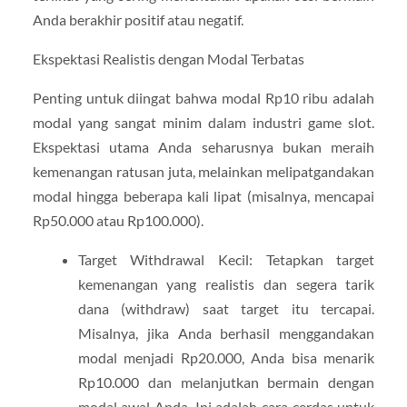
Anda berakhir positif atau negatif.
Ekspektasi Realistis dengan Modal Terbatas
Penting untuk diingat bahwa modal Rp10 ribu adalah
modal yang sangat minim dalam industri game slot.
Ekspektasi utama Anda seharusnya bukan meraih
kemenangan ratusan juta, melainkan melipatgandakan
modal hingga beberapa kali lipat (misalnya, mencapai
Rp50.000 atau Rp100.000).
Target Withdrawal Kecil: Tetapkan target
kemenangan yang realistis dan segera tarik
dana (withdraw) saat target itu tercapai.
Misalnya, jika Anda berhasil menggandakan
modal menjadi Rp20.000, Anda bisa menarik
Rp10.000 dan melanjutkan bermain dengan
modal awal Anda. Ini adalah cara cerdas untuk