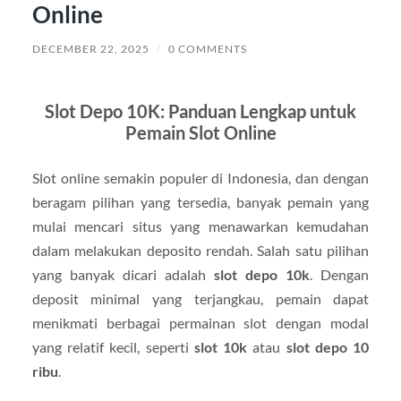
Online
DECEMBER 22, 2025
/
0 COMMENTS
Slot Depo 10K: Panduan Lengkap untuk
Pemain Slot Online
Slot online semakin populer di Indonesia, dan dengan
beragam pilihan yang tersedia, banyak pemain yang
mulai mencari situs yang menawarkan kemudahan
dalam melakukan deposito rendah. Salah satu pilihan
yang banyak dicari adalah
slot depo 10k
. Dengan
deposit minimal yang terjangkau, pemain dapat
menikmati berbagai permainan slot dengan modal
yang relatif kecil, seperti
slot 10k
atau
slot depo 10
ribu
.