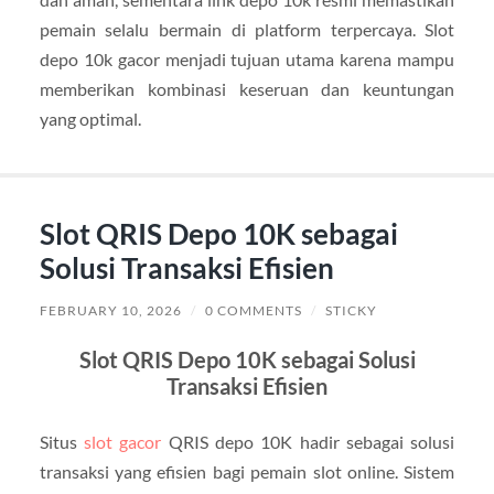
pemain selalu bermain di platform terpercaya. Slot
depo 10k gacor menjadi tujuan utama karena mampu
memberikan kombinasi keseruan dan keuntungan
yang optimal.
Slot QRIS Depo 10K sebagai
Solusi Transaksi Efisien
FEBRUARY 10, 2026
/
0 COMMENTS
/
STICKY
Slot QRIS Depo 10K sebagai Solusi
Transaksi Efisien
Situs
slot gacor
QRIS depo 10K hadir sebagai solusi
transaksi yang efisien bagi pemain slot online. Sistem