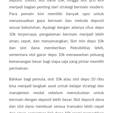
menjadi bagian penting dari strategi bermain modern.
Para pemain kini memiliki banyak opsi untuk
menyesuaikan gaya bermain dan metode deposit
sesuai kebutuhan. Apalagi dengan adanya situs depo
10k terpercaya, pengalaman bermain menjadi lebih
aman, cepat, dan menyenangkan. Slot min depo 10k
dan slot dana memberikan fleksibilitas lebih,
sementara slot gacor depo 10k menawarkan peluang
kemenangan besar bagi siapa saja yang pintar memilih
permainan.
Bahkan bagi pemula, slot 10k atau slot depo 10 ribu
bisa menjadi langkah awal untuk belajar strategi dan
manajemen modal sebelum memutuskan untuk
bermain dengan deposit lebih besar. Slot deposit dana
dan slot dana membuat semua transaksi lebih cepat
dan aman, sementara link depo 10k resmi memastikan