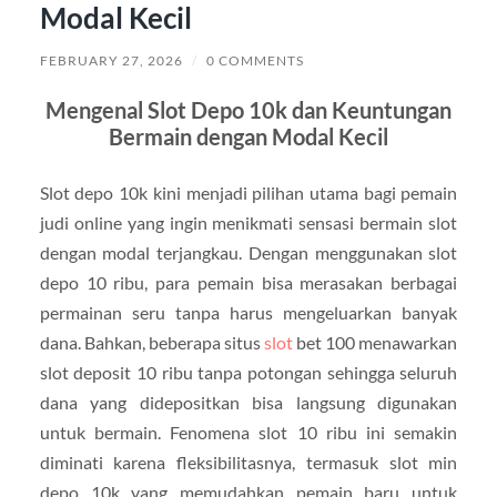
Modal Kecil
FEBRUARY 27, 2026
/
0 COMMENTS
Mengenal Slot Depo 10k dan Keuntungan
Bermain dengan Modal Kecil
Slot depo 10k kini menjadi pilihan utama bagi pemain
judi online yang ingin menikmati sensasi bermain slot
dengan modal terjangkau. Dengan menggunakan slot
depo 10 ribu, para pemain bisa merasakan berbagai
permainan seru tanpa harus mengeluarkan banyak
dana. Bahkan, beberapa situs
slot
bet 100 menawarkan
slot deposit 10 ribu tanpa potongan sehingga seluruh
dana yang didepositkan bisa langsung digunakan
untuk bermain. Fenomena slot 10 ribu ini semakin
diminati karena fleksibilitasnya, termasuk slot min
depo 10k yang memudahkan pemain baru untuk