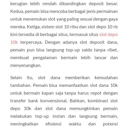
kerugian lebih rendah dibandingkan deposit besar.
Kedua, pemain bisa mencoba berbagai jenis permainan
untuk menemukan slot yang paling sesuai dengan gaya
mereka. Ketiga, sistem slot 10 ribu dan slot depo 10 rb
kini tersedia di berbagai situs, termasuk situs
slot depo
10k
terpercaya. Dengan adanya slot deposit dana,
pemain pun bisa langsung top-up saldo tanpa ribet,
membuat pengalaman bermain lebih lancar dan
menyenangkan.
Selain itu, slot dana memberikan kemudahan
tambahan. Pemain bisa memanfaatkan slot dana 10k
untuk bermain kapan saja tanpa harus repot dengan
transfer bank konvensional. Bahkan, kombinasi slot
depo 10k dan slot dana memungkinkan pemain
melakukan top-up instan dan langsung bermain,
meningkatkan efisiensi waktu dan potensi