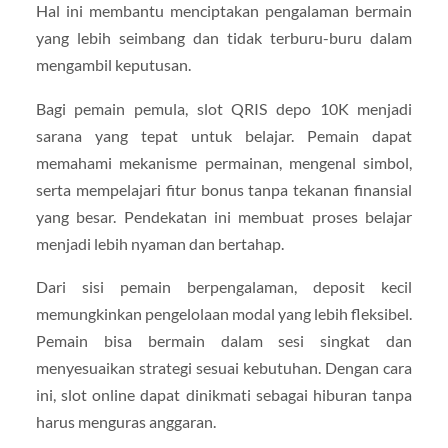
Hal ini membantu menciptakan pengalaman bermain
yang lebih seimbang dan tidak terburu-buru dalam
mengambil keputusan.
Bagi pemain pemula, slot QRIS depo 10K menjadi
sarana yang tepat untuk belajar. Pemain dapat
memahami mekanisme permainan, mengenal simbol,
serta mempelajari fitur bonus tanpa tekanan finansial
yang besar. Pendekatan ini membuat proses belajar
menjadi lebih nyaman dan bertahap.
Dari sisi pemain berpengalaman, deposit kecil
memungkinkan pengelolaan modal yang lebih fleksibel.
Pemain bisa bermain dalam sesi singkat dan
menyesuaikan strategi sesuai kebutuhan. Dengan cara
ini, slot online dapat dinikmati sebagai hiburan tanpa
harus menguras anggaran.