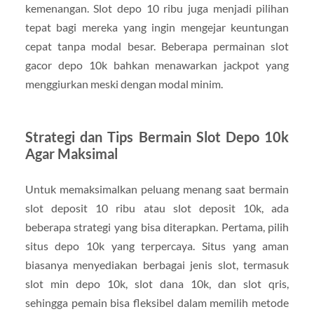
kemenangan. Slot depo 10 ribu juga menjadi pilihan
tepat bagi mereka yang ingin mengejar keuntungan
cepat tanpa modal besar. Beberapa permainan slot
gacor depo 10k bahkan menawarkan jackpot yang
menggiurkan meski dengan modal minim.
Strategi dan Tips Bermain Slot Depo 10k
Agar Maksimal
Untuk memaksimalkan peluang menang saat bermain
slot deposit 10 ribu atau slot deposit 10k, ada
beberapa strategi yang bisa diterapkan. Pertama, pilih
situs depo 10k yang terpercaya. Situs yang aman
biasanya menyediakan berbagai jenis slot, termasuk
slot min depo 10k, slot dana 10k, dan slot qris,
sehingga pemain bisa fleksibel dalam memilih metode