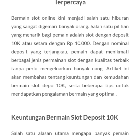
Terpercaya
Bermain slot online kini menjadi salah satu hiburan
yang sangat digemari banyak orang. Salah satu pilihan
yang menarik bagi pemain adalah slot dengan deposit
10K atau setara dengan Rp 10.000. Dengan nominal
deposit yang terjangkau, pemain dapat menikmati
berbagai jenis permainan slot dengan kualitas terbaik
tanpa perlu mengeluarkan banyak uang. Artikel ini
akan membahas tentang keuntungan dan kemudahan
bermain slot depo 10K, serta beberapa tips untuk
mendapatkan pengalaman bermain yang optimal.
Keuntungan Bermain Slot Deposit 10K
Salah satu alasan utama mengapa banyak pemain