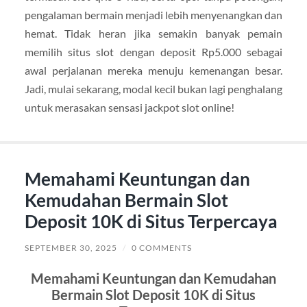
pengalaman bermain menjadi lebih menyenangkan dan
hemat. Tidak heran jika semakin banyak pemain
memilih situs slot dengan deposit Rp5.000 sebagai
awal perjalanan mereka menuju kemenangan besar.
Jadi, mulai sekarang, modal kecil bukan lagi penghalang
untuk merasakan sensasi jackpot slot online!
Memahami Keuntungan dan
Kemudahan Bermain Slot
Deposit 10K di Situs Terpercaya
SEPTEMBER 30, 2025
/
0 COMMENTS
Memahami Keuntungan dan Kemudahan
Bermain Slot Deposit 10K di Situs