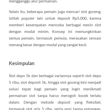
mengganggu alur permainan.
Selain itu, beberapa pemain juga mencari slot goceng,
istilah populer lain untuk deposit Rp5.000, karena
memberi kesempatan mencoba berbagai mesin slot
dengan modal minim. Konsep ini memungkinkan
semua pemain, termasuk pemula, merasakan sensasi
menang besar dengan modal yang sangat kecil.
Kesimpulan
Slot depo 5k dan berbagai variannya seperti slot depo
5 ribu, slot deposit 5k, hingga slot goceng kini menjadi
solusi tepat bagi pemain yang ingin menikmati
permainan slot tanpa harus merogoh kocek terlalu
dalam. Dengan metode deposit yang fleksibel,
termasuk slot qris 5 ribu, serta opsi tanpa potongan,