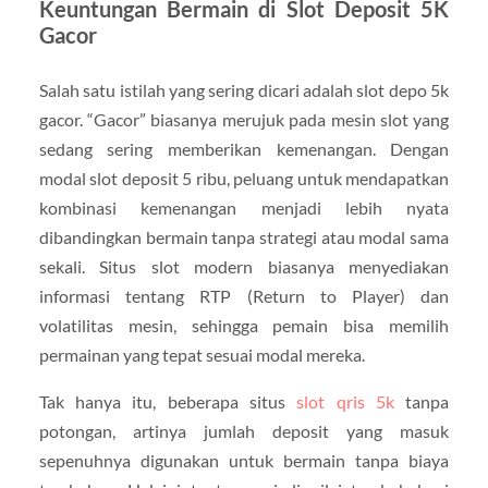
Keuntungan Bermain di Slot Deposit 5K
Gacor
Salah satu istilah yang sering dicari adalah slot depo 5k
gacor. “Gacor” biasanya merujuk pada mesin slot yang
sedang sering memberikan kemenangan. Dengan
modal slot deposit 5 ribu, peluang untuk mendapatkan
kombinasi kemenangan menjadi lebih nyata
dibandingkan bermain tanpa strategi atau modal sama
sekali. Situs slot modern biasanya menyediakan
informasi tentang RTP (Return to Player) dan
volatilitas mesin, sehingga pemain bisa memilih
permainan yang tepat sesuai modal mereka.
Tak hanya itu, beberapa situs
slot qris 5k
tanpa
potongan, artinya jumlah deposit yang masuk
sepenuhnya digunakan untuk bermain tanpa biaya