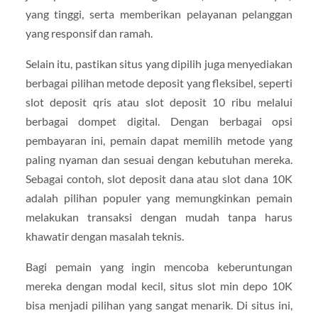
yang tinggi, serta memberikan pelayanan pelanggan
yang responsif dan ramah.
Selain itu, pastikan situs yang dipilih juga menyediakan
berbagai pilihan metode deposit yang fleksibel, seperti
slot deposit qris atau slot deposit 10 ribu melalui
berbagai dompet digital. Dengan berbagai opsi
pembayaran ini, pemain dapat memilih metode yang
paling nyaman dan sesuai dengan kebutuhan mereka.
Sebagai contoh, slot deposit dana atau slot dana 10K
adalah pilihan populer yang memungkinkan pemain
melakukan transaksi dengan mudah tanpa harus
khawatir dengan masalah teknis.
Bagi pemain yang ingin mencoba keberuntungan
mereka dengan modal kecil, situs slot min depo 10K
bisa menjadi pilihan yang sangat menarik. Di situs ini,