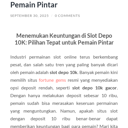
Pemain Pintar
SEPTEMBER 30, 2025
/
0 COMMENTS
Menemukan Keuntungan di Slot Depo
10K: Pilihan Tepat untuk Pemain Pintar
Industri permainan slot online terus berkembang
pesat, dan salah satu tren yang paling banyak dicari
oleh pemain adalah
slot depo 10k
. Banyak pemain kini
memilih situs
fortune gems
resmi yang menyediakan
opsi deposit rendah, seperti
slot depo 10k gacor
.
Dengan hanya melakukan deposit sebesar 10 ribu,
pemain sudah bisa merasakan keseruan permainan
yang menguntungkan. Namun, apakah situs slot
dengan deposit 10 ribu benar-benar dapat
memberikan keuntungan bagi para pemain? Mari kita