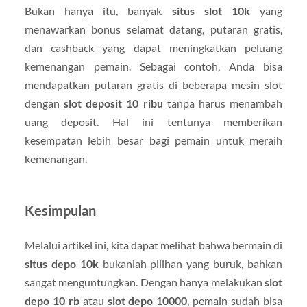
Bukan hanya itu, banyak
situs slot 10k
yang
menawarkan bonus selamat datang, putaran gratis,
dan cashback yang dapat meningkatkan peluang
kemenangan pemain. Sebagai contoh, Anda bisa
mendapatkan putaran gratis di beberapa mesin slot
dengan
slot deposit 10 ribu
tanpa harus menambah
uang deposit. Hal ini tentunya memberikan
kesempatan lebih besar bagi pemain untuk meraih
kemenangan.
Kesimpulan
Melalui artikel ini, kita dapat melihat bahwa bermain di
situs depo 10k
bukanlah pilihan yang buruk, bahkan
sangat menguntungkan. Dengan hanya melakukan
slot
depo 10 rb
atau
slot depo 10000
, pemain sudah bisa