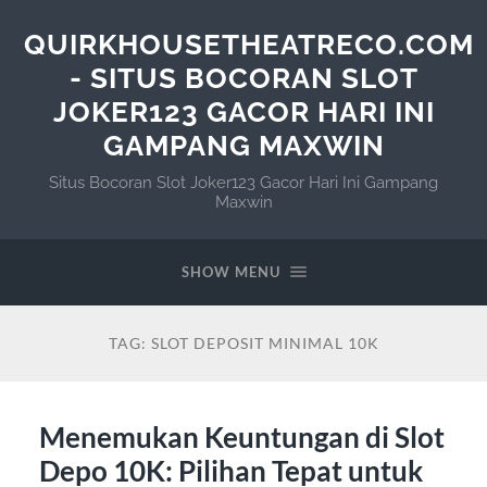
QUIRKHOUSETHEATRECO.COM
- SITUS BOCORAN SLOT
JOKER123 GACOR HARI INI
GAMPANG MAXWIN
Situs Bocoran Slot Joker123 Gacor Hari Ini Gampang
Maxwin
SHOW MENU
TAG:
SLOT DEPOSIT MINIMAL 10K
Menemukan Keuntungan di Slot
Depo 10K: Pilihan Tepat untuk