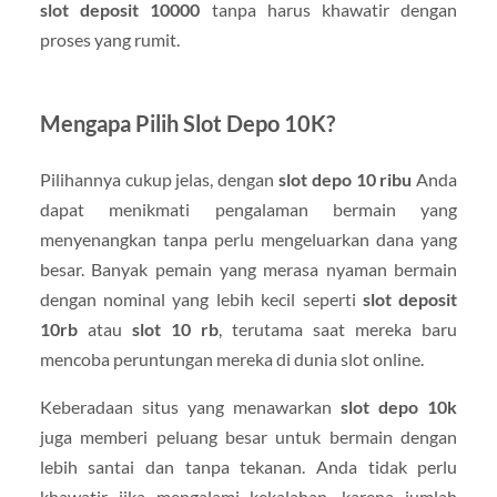
slot deposit 10000
tanpa harus khawatir dengan
proses yang rumit.
Mengapa Pilih Slot Depo 10K?
Pilihannya cukup jelas, dengan
slot depo 10 ribu
Anda
dapat menikmati pengalaman bermain yang
menyenangkan tanpa perlu mengeluarkan dana yang
besar. Banyak pemain yang merasa nyaman bermain
dengan nominal yang lebih kecil seperti
slot deposit
10rb
atau
slot 10 rb
, terutama saat mereka baru
mencoba peruntungan mereka di dunia slot online.
Keberadaan situs yang menawarkan
slot depo 10k
juga memberi peluang besar untuk bermain dengan
lebih santai dan tanpa tekanan. Anda tidak perlu
khawatir jika mengalami kekalahan, karena jumlah