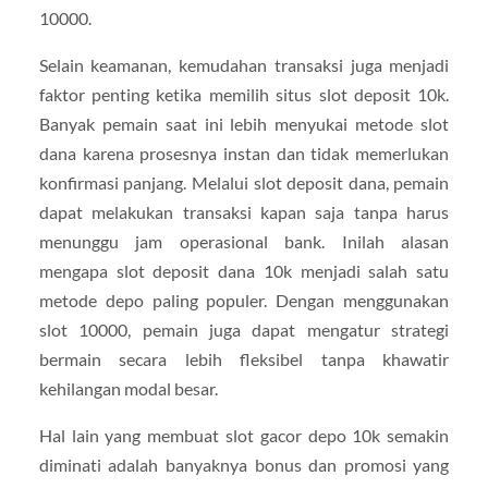
10000.
Selain keamanan, kemudahan transaksi juga menjadi
faktor penting ketika memilih situs slot deposit 10k.
Banyak pemain saat ini lebih menyukai metode slot
dana karena prosesnya instan dan tidak memerlukan
konfirmasi panjang. Melalui slot deposit dana, pemain
dapat melakukan transaksi kapan saja tanpa harus
menunggu jam operasional bank. Inilah alasan
mengapa slot deposit dana 10k menjadi salah satu
metode depo paling populer. Dengan menggunakan
slot 10000, pemain juga dapat mengatur strategi
bermain secara lebih fleksibel tanpa khawatir
kehilangan modal besar.
Hal lain yang membuat slot gacor depo 10k semakin
diminati adalah banyaknya bonus dan promosi yang