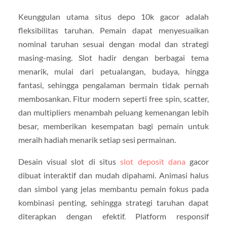
Keunggulan utama situs depo 10k gacor adalah
fleksibilitas taruhan. Pemain dapat menyesuaikan
nominal taruhan sesuai dengan modal dan strategi
masing-masing. Slot hadir dengan berbagai tema
menarik, mulai dari petualangan, budaya, hingga
fantasi, sehingga pengalaman bermain tidak pernah
membosankan. Fitur modern seperti free spin, scatter,
dan multipliers menambah peluang kemenangan lebih
besar, memberikan kesempatan bagi pemain untuk
meraih hadiah menarik setiap sesi permainan.
Desain visual slot di situs
slot deposit dana
gacor
dibuat interaktif dan mudah dipahami. Animasi halus
dan simbol yang jelas membantu pemain fokus pada
kombinasi penting, sehingga strategi taruhan dapat
diterapkan dengan efektif. Platform responsif