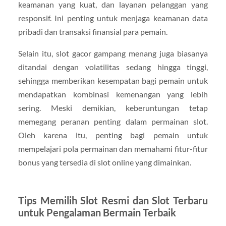
keamanan yang kuat, dan layanan pelanggan yang
responsif. Ini penting untuk menjaga keamanan data
pribadi dan transaksi finansial para pemain.
Selain itu, slot gacor gampang menang juga biasanya
ditandai dengan volatilitas sedang hingga tinggi,
sehingga memberikan kesempatan bagi pemain untuk
mendapatkan kombinasi kemenangan yang lebih
sering. Meski demikian, keberuntungan tetap
memegang peranan penting dalam permainan slot.
Oleh karena itu, penting bagi pemain untuk
mempelajari pola permainan dan memahami fitur-fitur
bonus yang tersedia di slot online yang dimainkan.
Tips Memilih Slot Resmi dan Slot Terbaru
untuk Pengalaman Bermain Terbaik