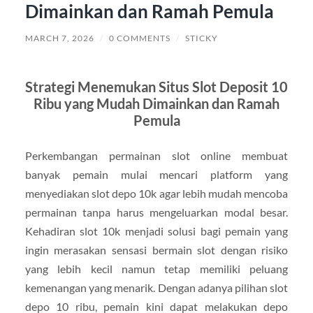
Dimainkan dan Ramah Pemula
MARCH 7, 2026
/
0 COMMENTS
/
STICKY
Strategi Menemukan Situs Slot Deposit 10
Ribu yang Mudah Dimainkan dan Ramah
Pemula
Perkembangan permainan slot online membuat
banyak pemain mulai mencari platform yang
menyediakan slot depo 10k agar lebih mudah mencoba
permainan tanpa harus mengeluarkan modal besar.
Kehadiran slot 10k menjadi solusi bagi pemain yang
ingin merasakan sensasi bermain slot dengan risiko
yang lebih kecil namun tetap memiliki peluang
kemenangan yang menarik. Dengan adanya pilihan slot
depo 10 ribu, pemain kini dapat melakukan depo