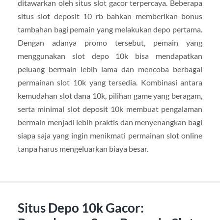
ditawarkan oleh situs slot gacor terpercaya. Beberapa
situs slot deposit 10 rb bahkan memberikan bonus
tambahan bagi pemain yang melakukan depo pertama.
Dengan adanya promo tersebut, pemain yang
menggunakan slot depo 10k bisa mendapatkan
peluang bermain lebih lama dan mencoba berbagai
permainan slot 10k yang tersedia. Kombinasi antara
kemudahan slot dana 10k, pilihan game yang beragam,
serta minimal slot deposit 10k membuat pengalaman
bermain menjadi lebih praktis dan menyenangkan bagi
siapa saja yang ingin menikmati permainan slot online
tanpa harus mengeluarkan biaya besar.
Situs Depo 10k Gacor: