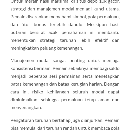
Untuk meraih hasil maksimal di situs depo 10k gacor,
strategi dan manajemen modal menjadi kunci utama.
Pemain disarankan memahami simbol, pola permainan,
dan fitur bonus terlebih dahulu. Meskipun hasil
putaran bersifat acak, pemahaman ini membantu
menentukan strategi taruhan lebih efektif dan
meningkatkan peluang kemenangan.
Manajemen modal sangat penting untuk menjaga
konsistensi bermain. Pemain sebaiknya membagi saldo
menjadi beberapa sesi permainan serta menetapkan
batas kemenangan dan batas kerugian harian. Dengan
cara ini, risiko kehilangan seluruh modal dapat
diminimalkan, sehingga permainan tetap aman dan
menyenangkan.
Pengaturan taruhan bertahap juga dianjurkan. Pemain
bisa memulai dari taruhan rendah untuk membaca pola