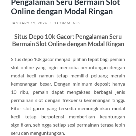
Pengalaman Seru Bermain Slot
Online dengan Modal Ringan
JANUARY 15, 2026
/
0 COMMENTS
Situs Depo 10k Gacor: Pengalaman Seru
Bermain Slot Online dengan Modal Ringan
Situs depo 10k gacor menjadi pilihan tepat bagi pemain
slot online yang ingin mencoba peruntungan dengan
modal kecil namun tetap memiliki peluang meraih
kemenangan besar. Dengan minimum deposit hanya
10 ribu, pemain dapat mengakses berbagai jenis
permainan slot dengan frekuensi kemenangan tinggi.
Fitur slot gacor yang tersedia memungkinkan modal
kecil tetap berpotensi memberikan keuntungan
signifikan, sehingga setiap sesi permainan terasa lebih
seru dan menguntungkan.