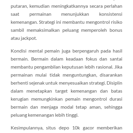
putaran, kemudian meningkatkannya secara perlahan
saat permainan menunjukkan konsistensi
kemenangan. Strategi ini membantu mengontrol risiko
sambil memaksimalkan peluang memperoleh bonus
atau jackpot.
Kondisi mental pemain juga berpengaruh pada hasil
bermain. Bermain dalam keadaan fokus dan santai
membantu pengambilan keputusan lebih rasional. Jika
permainan mulai tidak menguntungkan, disarankan
berhenti sejenak untuk menyesuaikan strategi. Disiplin
dalam menetapkan target kemenangan dan batas
kerugian memungkinkan pemain mengontrol durasi
bermain dan menjaga modal tetap aman, sehingga
peluang kemenangan lebih tinggi.
Kesimpulannya, situs depo 10k gacor memberikan