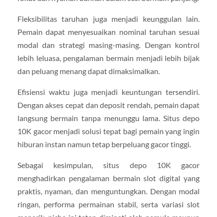
Fleksibilitas taruhan juga menjadi keunggulan lain.
Pemain dapat menyesuaikan nominal taruhan sesuai
modal dan strategi masing-masing. Dengan kontrol
lebih leluasa, pengalaman bermain menjadi lebih bijak
dan peluang menang dapat dimaksimalkan.
Efisiensi waktu juga menjadi keuntungan tersendiri.
Dengan akses cepat dan deposit rendah, pemain dapat
langsung bermain tanpa menunggu lama. Situs depo
10K gacor menjadi solusi tepat bagi pemain yang ingin
hiburan instan namun tetap berpeluang gacor tinggi.
Sebagai kesimpulan, situs depo 10K gacor
menghadirkan pengalaman bermain slot digital yang
praktis, nyaman, dan menguntungkan. Dengan modal
ringan, performa permainan stabil, serta variasi slot