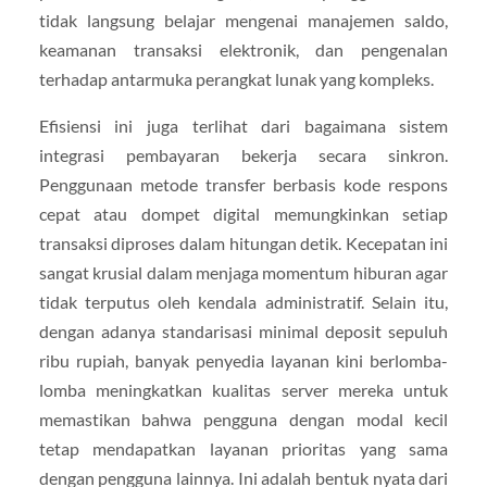
tidak langsung belajar mengenai manajemen saldo,
keamanan transaksi elektronik, dan pengenalan
terhadap antarmuka perangkat lunak yang kompleks.
Efisiensi ini juga terlihat dari bagaimana sistem
integrasi pembayaran bekerja secara sinkron.
Penggunaan metode transfer berbasis kode respons
cepat atau dompet digital memungkinkan setiap
transaksi diproses dalam hitungan detik. Kecepatan ini
sangat krusial dalam menjaga momentum hiburan agar
tidak terputus oleh kendala administratif. Selain itu,
dengan adanya standarisasi minimal deposit sepuluh
ribu rupiah, banyak penyedia layanan kini berlomba-
lomba meningkatkan kualitas server mereka untuk
memastikan bahwa pengguna dengan modal kecil
tetap mendapatkan layanan prioritas yang sama
dengan pengguna lainnya. Ini adalah bentuk nyata dari