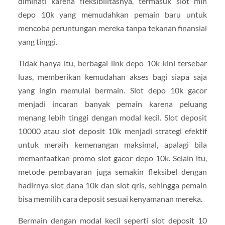
diminati karena fleksibilitasnya, termasuk slot min
depo 10k yang memudahkan pemain baru untuk
mencoba peruntungan mereka tanpa tekanan finansial
yang tinggi.
Tidak hanya itu, berbagai link depo 10k kini tersebar
luas, memberikan kemudahan akses bagi siapa saja
yang ingin memulai bermain. Slot depo 10k gacor
menjadi incaran banyak pemain karena peluang
menang lebih tinggi dengan modal kecil. Slot deposit
10000 atau slot deposit 10k menjadi strategi efektif
untuk meraih kemenangan maksimal, apalagi bila
memanfaatkan promo slot gacor depo 10k. Selain itu,
metode pembayaran juga semakin fleksibel dengan
hadirnya slot dana 10k dan slot qris, sehingga pemain
bisa memilih cara deposit sesuai kenyamanan mereka.
Bermain dengan modal kecil seperti slot deposit 10