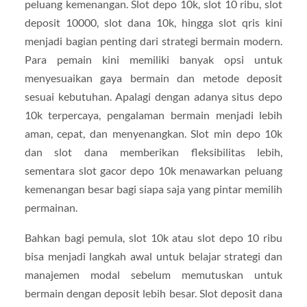
peluang kemenangan. Slot depo 10k, slot 10 ribu, slot
deposit 10000, slot dana 10k, hingga slot qris kini
menjadi bagian penting dari strategi bermain modern.
Para pemain kini memiliki banyak opsi untuk
menyesuaikan gaya bermain dan metode deposit
sesuai kebutuhan. Apalagi dengan adanya situs depo
10k terpercaya, pengalaman bermain menjadi lebih
aman, cepat, dan menyenangkan. Slot min depo 10k
dan slot dana memberikan fleksibilitas lebih,
sementara slot gacor depo 10k menawarkan peluang
kemenangan besar bagi siapa saja yang pintar memilih
permainan.
Bahkan bagi pemula, slot 10k atau slot depo 10 ribu
bisa menjadi langkah awal untuk belajar strategi dan
manajemen modal sebelum memutuskan untuk
bermain dengan deposit lebih besar. Slot deposit dana