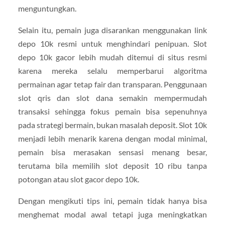
menguntungkan.
Selain itu, pemain juga disarankan menggunakan link
depo 10k resmi untuk menghindari penipuan. Slot
depo 10k gacor lebih mudah ditemui di situs resmi
karena mereka selalu memperbarui algoritma
permainan agar tetap fair dan transparan. Penggunaan
slot qris dan slot dana semakin mempermudah
transaksi sehingga fokus pemain bisa sepenuhnya
pada strategi bermain, bukan masalah deposit. Slot 10k
menjadi lebih menarik karena dengan modal minimal,
pemain bisa merasakan sensasi menang besar,
terutama bila memilih slot deposit 10 ribu tanpa
potongan atau slot gacor depo 10k.
Dengan mengikuti tips ini, pemain tidak hanya bisa
menghemat modal awal tetapi juga meningkatkan