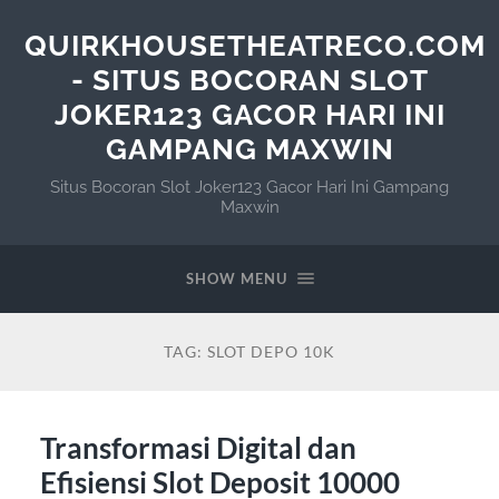
QUIRKHOUSETHEATRECO.COM
- SITUS BOCORAN SLOT
JOKER123 GACOR HARI INI
GAMPANG MAXWIN
Situs Bocoran Slot Joker123 Gacor Hari Ini Gampang
Maxwin
SHOW MENU
TAG:
SLOT DEPO 10K
Transformasi Digital dan
Efisiensi Slot Deposit 10000