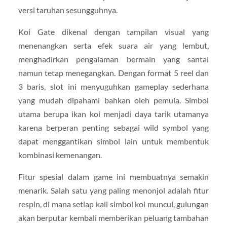
versi taruhan sesungguhnya.
Koi Gate dikenal dengan tampilan visual yang
menenangkan serta efek suara air yang lembut,
menghadirkan pengalaman bermain yang santai
namun tetap menegangkan. Dengan format 5 reel dan
3 baris, slot ini menyuguhkan gameplay sederhana
yang mudah dipahami bahkan oleh pemula. Simbol
utama berupa ikan koi menjadi daya tarik utamanya
karena berperan penting sebagai wild symbol yang
dapat menggantikan simbol lain untuk membentuk
kombinasi kemenangan.
Fitur spesial dalam game ini membuatnya semakin
menarik. Salah satu yang paling menonjol adalah fitur
respin, di mana setiap kali simbol koi muncul, gulungan
akan berputar kembali memberikan peluang tambahan