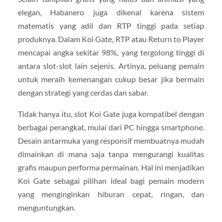
elegan, Habanero juga dikenal karena sistem
matematis yang adil dan RTP tinggi pada setiap
produknya. Dalam Koi Gate, RTP atau Return to Player
mencapai angka sekitar 98%, yang tergolong tinggi di
antara slot-slot lain sejenis. Artinya, peluang pemain
untuk meraih kemenangan cukup besar jika bermain
dengan strategi yang cerdas dan sabar.
Tidak hanya itu, slot Koi Gate juga kompatibel dengan
berbagai perangkat, mulai dari PC hingga smartphone.
Desain antarmuka yang responsif membuatnya mudah
dimainkan di mana saja tanpa mengurangi kualitas
grafis maupun performa permainan. Hal ini menjadikan
Koi Gate sebagai pilihan ideal bagi pemain modern
yang menginginkan hiburan cepat, ringan, dan
menguntungkan.