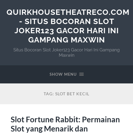
QUIRKHOUSETHEATRECO.COM
- SITUS BOCORAN SLOT
JOKER123 GACOR HARI INI
GAMPANG MAXWIN
Situs Bocoran Slot Joker123 Gacor Hari Ini Gampang
Maxwin
SHOW MENU
TAG:
SLOT BET KECIL
Slot Fortune Rabbit: Permainan
Slot yang Menarik dan