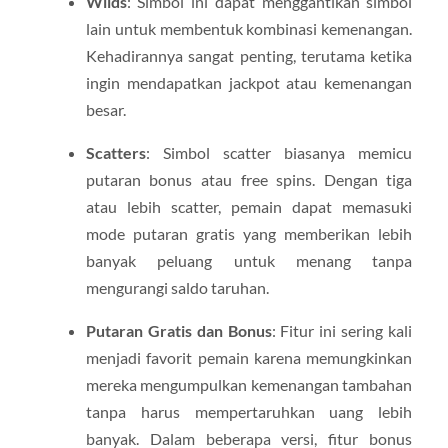
Wilds
: Simbol ini dapat menggantikan simbol
lain untuk membentuk kombinasi kemenangan.
Kehadirannya sangat penting, terutama ketika
ingin mendapatkan jackpot atau kemenangan
besar.
Scatters
: Simbol scatter biasanya memicu
putaran bonus atau free spins. Dengan tiga
atau lebih scatter, pemain dapat memasuki
mode putaran gratis yang memberikan lebih
banyak peluang untuk menang tanpa
mengurangi saldo taruhan.
Putaran Gratis dan Bonus
: Fitur ini sering kali
menjadi favorit pemain karena memungkinkan
mereka mengumpulkan kemenangan tambahan
tanpa harus mempertaruhkan uang lebih
banyak. Dalam beberapa versi, fitur bonus