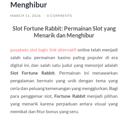
Menghibur
MARCH 11, 2026
/
0 COMMENTS
Slot Fortune Rabbit: Permainan Slot yang
Menarik dan Menghibur
pusatwin slot login link alternatif
online telah menjadi
salah satu permainan kasino paling populer di era
digital ini, dan salah satu judul yang menonjol adalah
Slot Fortune Rabbit
. Permainan ini menawarkan
pengalaman bermain yang unik dengan tema yang
ceria dan peluang kemenangan yang menggiurkan. Bagi
para penggemar slot,
Fortune Rabbit
menjadi pilihan
yang menarik karena perpaduan antara visual yang
memikat dan fitur bonus yang seru.