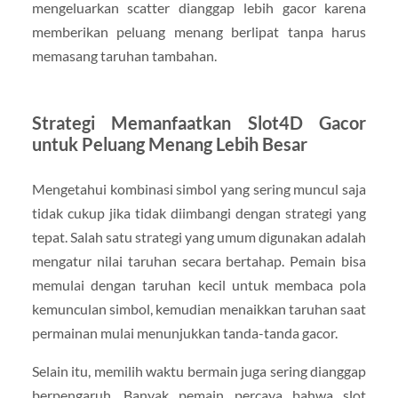
mengeluarkan scatter dianggap lebih gacor karena
memberikan peluang menang berlipat tanpa harus
memasang taruhan tambahan.
Strategi Memanfaatkan Slot4D Gacor
untuk Peluang Menang Lebih Besar
Mengetahui kombinasi simbol yang sering muncul saja
tidak cukup jika tidak diimbangi dengan strategi yang
tepat. Salah satu strategi yang umum digunakan adalah
mengatur nilai taruhan secara bertahap. Pemain bisa
memulai dengan taruhan kecil untuk membaca pola
kemunculan simbol, kemudian menaikkan taruhan saat
permainan mulai menunjukkan tanda-tanda gacor.
Selain itu, memilih waktu bermain juga sering dianggap
berpengaruh. Banyak pemain percaya bahwa slot