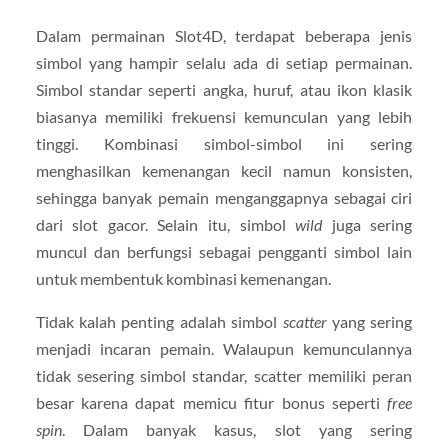
Dalam permainan Slot4D, terdapat beberapa jenis
simbol yang hampir selalu ada di setiap permainan.
Simbol standar seperti angka, huruf, atau ikon klasik
biasanya memiliki frekuensi kemunculan yang lebih
tinggi. Kombinasi simbol-simbol ini sering
menghasilkan kemenangan kecil namun konsisten,
sehingga banyak pemain menganggapnya sebagai ciri
dari slot gacor. Selain itu, simbol
wild
juga sering
muncul dan berfungsi sebagai pengganti simbol lain
untuk membentuk kombinasi kemenangan.
Tidak kalah penting adalah simbol
scatter
yang sering
menjadi incaran pemain. Walaupun kemunculannya
tidak sesering simbol standar, scatter memiliki peran
besar karena dapat memicu fitur bonus seperti
free
spin
. Dalam banyak kasus, slot yang sering