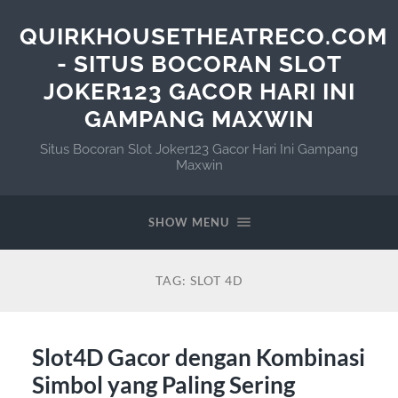
QUIRKHOUSETHEATRECO.COM
- SITUS BOCORAN SLOT
JOKER123 GACOR HARI INI
GAMPANG MAXWIN
Situs Bocoran Slot Joker123 Gacor Hari Ini Gampang
Maxwin
SHOW MENU
TAG:
SLOT 4D
Slot4D Gacor dengan Kombinasi
Simbol yang Paling Sering