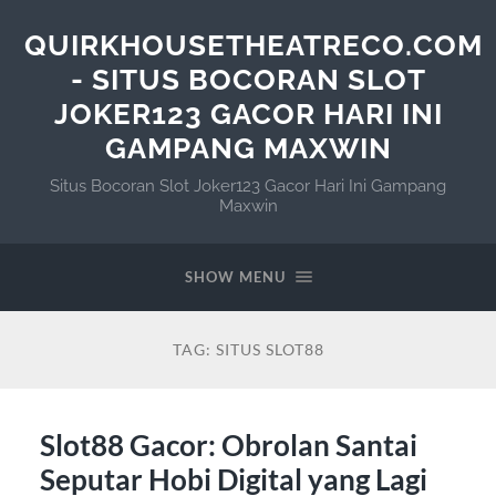
QUIRKHOUSETHEATRECO.COM
- SITUS BOCORAN SLOT
JOKER123 GACOR HARI INI
GAMPANG MAXWIN
Situs Bocoran Slot Joker123 Gacor Hari Ini Gampang
Maxwin
SHOW MENU
TAG:
SITUS SLOT88
Slot88 Gacor: Obrolan Santai
Seputar Hobi Digital yang Lagi