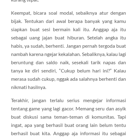
Keempat, bicara soal modal, sebaiknya atur dengan
bijak. Tentukan dari awal berapa banyak yang kamu
siapkan buat sesi bermain kali itu. Anggap aja itu
sebagai uang jajan buat hiburan. Setelah angka itu
habis, ya sudah, berhenti. Jangan pernah tergoda buat
nambah karena ngejar kekalahan. Sebaliknya, kalau lagi
beruntung dan saldo naik, sesekali tarik napas dan
tanya ke diri sendiri, “Cukup belum hari ini?” Kalau
merasa sudah cukup, nggak ada salahnya berhenti dan
nikmati hasilnya.
Terakhir, jangan terlalu serius mengejar informasi
tentang game yang lagi gacor. Memang seru dan asyik
buat diskusi sama teman-teman di komunitas. Tapi
ingat, apa yang berhasil buat orang lain belum tentu
berhasil buat kita. Anggap aja informasi itu sebagai