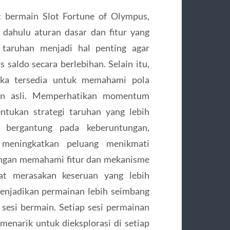
 bermain Slot Fortune of Olympus,
dahulu aturan dasar dan fitur yang
 taruhan menjadi hal penting agar
 saldo secara berlebihan. Selain itu,
ka tersedia untuk memahami pola
an asli. Memperhatikan momentum
tukan strategi taruhan yang lebih
t bergantung pada keberuntungan,
meningkatkan peluang menikmati
engan memahami fitur dan mekanisme
at merasakan keseruan yang lebih
menjadikan permainan lebih seimbang
 sesi bermain. Setiap sesi permainan
enarik untuk dieksplorasi di setiap