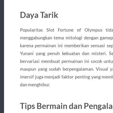
Daya Tarik
Popularitas Slot Fortune of Olympus tid
menggabungkan tema mitologi dengan gamepl
karena permainan ini memberikan sensasi se
Yunani yang penuh kekuatan dan misteri. S
bervariasi membuat permainan ini cocok untu
maupun yang sudah berpengalaman. Visual y
imersif juga menjadi faktor penting yang memb
dan menghibur.
Tips Bermain dan Pengal