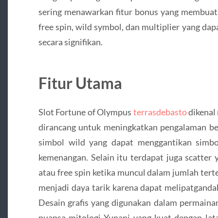
sering menawarkan fitur bonus yang membuat 
free spin, wild symbol, dan multiplier yang 
secara signifikan.
Fitur Utama
Slot Fortune of Olympus
terrasdebasto
dikenal 
dirancang untuk meningkatkan pengalaman ber
simbol wild yang dapat menggantikan simb
kemenangan. Selain itu terdapat juga scatter
atau free spin ketika muncul dalam jumlah terte
menjadi daya tarik karena dapat melipatgand
Desain grafis yang digunakan dalam permainan
nuansa mitologi Yunani yang kuat dengan lat