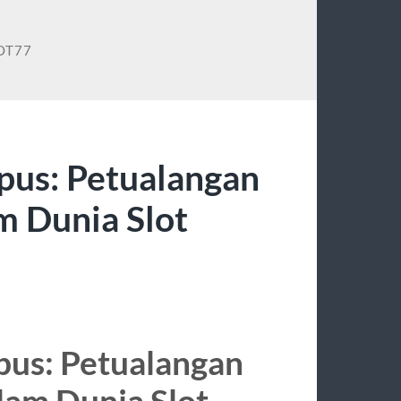
OT77
pus: Petualangan
m Dunia Slot
pus: Petualangan
lam Dunia Slot