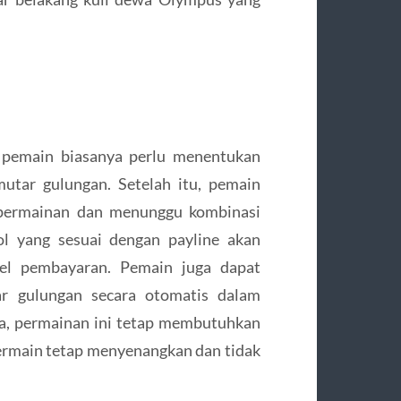
 pemain biasanya perlu menentukan
utar gulungan. Setelah itu, pemain
permainan dan menunggu kombinasi
ol yang sesuai dengan payline akan
el pembayaran. Pemain juga dapat
r gulungan secara otomatis dalam
na, permainan ini tetap membutuhkan
ermain tetap menyenangkan dan tidak