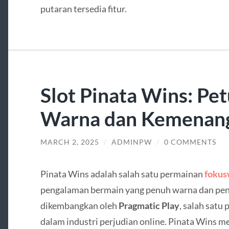
putaran tersedia fitur.
Slot Pinata Wins: Pe
Warna dan Kemenan
MARCH 2, 2025
/
ADMINPW
/
0 COMMENTS
Pinata Wins adalah salah satu permainan
fokusw
pengalaman bermain yang penuh warna dan penu
dikembangkan oleh
Pragmatic Play
, salah satu
dalam industri perjudian online. Pinata Wins 