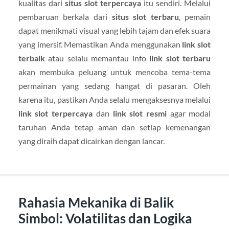
kualitas dari
situs slot terpercaya
itu sendiri. Melalui
pembaruan berkala dari
situs slot terbaru
, pemain
dapat menikmati visual yang lebih tajam dan efek suara
yang imersif. Memastikan Anda menggunakan
link slot
terbaik
atau selalu memantau info
link slot terbaru
akan membuka peluang untuk mencoba tema-tema
permainan yang sedang hangat di pasaran. Oleh
karena itu, pastikan Anda selalu mengaksesnya melalui
link slot terpercaya
dan
link slot resmi
agar modal
taruhan Anda tetap aman dan setiap kemenangan
yang diraih dapat dicairkan dengan lancar.
Rahasia Mekanika di Balik
Simbol: Volatilitas dan Logika