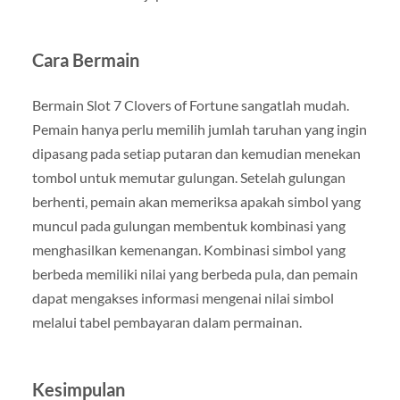
Cara Bermain
Bermain Slot 7 Clovers of Fortune sangatlah mudah.
Pemain hanya perlu memilih jumlah taruhan yang ingin
dipasang pada setiap putaran dan kemudian menekan
tombol untuk memutar gulungan. Setelah gulungan
berhenti, pemain akan memeriksa apakah simbol yang
muncul pada gulungan membentuk kombinasi yang
menghasilkan kemenangan. Kombinasi simbol yang
berbeda memiliki nilai yang berbeda pula, dan pemain
dapat mengakses informasi mengenai nilai simbol
melalui tabel pembayaran dalam permainan.
Kesimpulan