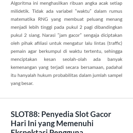
Algoritma ini menghasilkan ribuan angka acak setiap
milidetik. Tidak ada variabel “waktu” dalam rumus
matematika RNG yang membuat peluang menang
menjadi lebih tinggi pada pukul 2 pagi dibandingkan
pukul 2 siang. Narasi “jam gacor” sengaja diciptakan
oleh pihak afiliasi untuk mengatur lalu lintas (traffic)
pemain agar berkumpul di waktu tertentu, sehingga
menciptakan kesan seolah-olah ada banyak
kemenangan yang terjadi secara bersamaan, padahal
itu hanyalah hukum probabilitas dalam jumlah sampel
yang besar.
SLOT88: Penyedia Slot Gacor
Hari Ini yang Memenuhi
Ekspektasi Pengguna