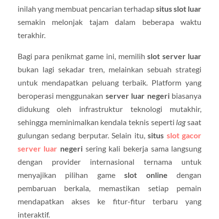
inilah yang membuat pencarian terhadap
situs slot luar
semakin melonjak tajam dalam beberapa waktu
terakhir.
Bagi para penikmat game ini, memilih
slot server luar
bukan lagi sekadar tren, melainkan sebuah strategi
untuk mendapatkan peluang terbaik. Platform yang
beroperasi menggunakan
server luar negeri
biasanya
didukung oleh infrastruktur teknologi mutakhir,
sehingga meminimalkan kendala teknis seperti
lag
saat
gulungan sedang berputar. Selain itu,
situs
slot gacor
server luar
negeri
sering kali bekerja sama langsung
dengan provider internasional ternama untuk
menyajikan pilihan game
slot online
dengan
pembaruan berkala, memastikan setiap pemain
mendapatkan akses ke fitur-fitur terbaru yang
interaktif.