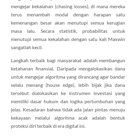
mengejar kekalahan (chasing losses), di mana mereka
terus menambah modal dengan harapan satu
kemenangan besar akan menutupi semua kerugian
masa lalu. Secara statistik, probabilitas untuk
menutupi semua kekalahan dengan satu kali Maxwin
sangatlah kecil.
Langkah terbaik bagi masyarakat adalah membangun
ketahanan finansial. Daripada mengalokasikan dana
untuk mengejar algoritma yang dirancang agar bandar
selalu menang (house edge), lebih bijak jika dana
tersebut dialokasikan ke instrumen investasi yang
memiliki dasar hukum dan logika pertumbuhan yang
jelas. Kesadaran bahwa tidak ada jalan pintas menuju
kekayaan melalui algoritma acak adalah bentuk
proteksi diri terbaik di era digital ini.