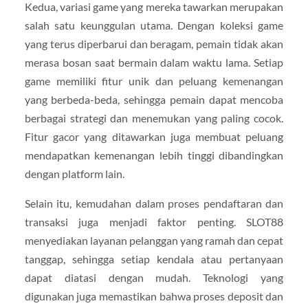
Kedua, variasi game yang mereka tawarkan merupakan
salah satu keunggulan utama. Dengan koleksi game
yang terus diperbarui dan beragam, pemain tidak akan
merasa bosan saat bermain dalam waktu lama. Setiap
game memiliki fitur unik dan peluang kemenangan
yang berbeda-beda, sehingga pemain dapat mencoba
berbagai strategi dan menemukan yang paling cocok.
Fitur gacor yang ditawarkan juga membuat peluang
mendapatkan kemenangan lebih tinggi dibandingkan
dengan platform lain.
Selain itu, kemudahan dalam proses pendaftaran dan
transaksi juga menjadi faktor penting. SLOT88
menyediakan layanan pelanggan yang ramah dan cepat
tanggap, sehingga setiap kendala atau pertanyaan
dapat diatasi dengan mudah. Teknologi yang
digunakan juga memastikan bahwa proses deposit dan