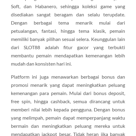
Soft, dan Habanero, sehingga koleksi game yang
disediakan sangat beragam dan selalu terupdate.
Dengan berbagai tema menarik mulai dari
petualangan, fantasi, hingga tema klasik, pemain
memiliki banyak pilihan sesuai selera. Keunggulan lain
dari SLOT88 adalah fitur gacor yang terbukti
membantu pemain mendapatkan kemenangan lebih
mudah dan konsisten hari ini.
Platform ini juga menawarkan berbagai bonus dan
promosi menarik yang dapat meningkatkan peluang
kemenangan para pemain. Mulai dari bonus deposit,
free spin, hingga cashback, semua dirancang untuk
memberi nilai lebih kepada pengguna. Dengan bonus
yang melimpah, pemain dapat memperpanjang waktu
bermain dan meningkatkan peluang mereka untuk
mendapatkan jackpot besar. Tidak heran jika banyak