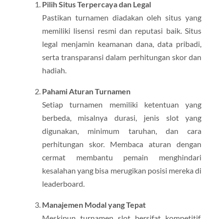
Pilih Situs Terpercaya dan Legal
Pastikan turnamen diadakan oleh situs yang
memiliki lisensi resmi dan reputasi baik. Situs
legal menjamin keamanan dana, data pribadi,
serta transparansi dalam perhitungan skor dan
hadiah.
Pahami Aturan Turnamen
Setiap turnamen memiliki ketentuan yang
berbeda, misalnya durasi, jenis slot yang
digunakan, minimum taruhan, dan cara
perhitungan skor. Membaca aturan dengan
cermat membantu pemain menghindari
kesalahan yang bisa merugikan posisi mereka di
leaderboard.
Manajemen Modal yang Tepat
Meskipun turnamen slot bersifat kompetitif,