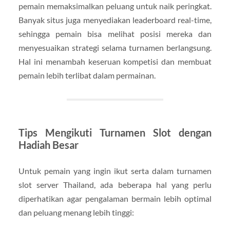
pemain memaksimalkan peluang untuk naik peringkat.
Banyak situs juga menyediakan leaderboard real-time,
sehingga pemain bisa melihat posisi mereka dan
menyesuaikan strategi selama turnamen berlangsung.
Hal ini menambah keseruan kompetisi dan membuat
pemain lebih terlibat dalam permainan.
Tips Mengikuti Turnamen Slot dengan
Hadiah Besar
Untuk pemain yang ingin ikut serta dalam turnamen
slot server Thailand, ada beberapa hal yang perlu
diperhatikan agar pengalaman bermain lebih optimal
dan peluang menang lebih tinggi: