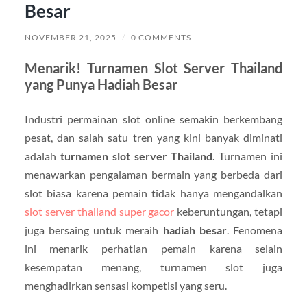
Besar
NOVEMBER 21, 2025
/
0 COMMENTS
Menarik! Turnamen Slot Server Thailand
yang Punya Hadiah Besar
Industri permainan slot online semakin berkembang
pesat, dan salah satu tren yang kini banyak diminati
adalah
turnamen slot server Thailand
. Turnamen ini
menawarkan pengalaman bermain yang berbeda dari
slot biasa karena pemain tidak hanya mengandalkan
slot server thailand super gacor
keberuntungan, tetapi
juga bersaing untuk meraih
hadiah besar
. Fenomena
ini menarik perhatian pemain karena selain
kesempatan menang, turnamen slot juga
menghadirkan sensasi kompetisi yang seru.