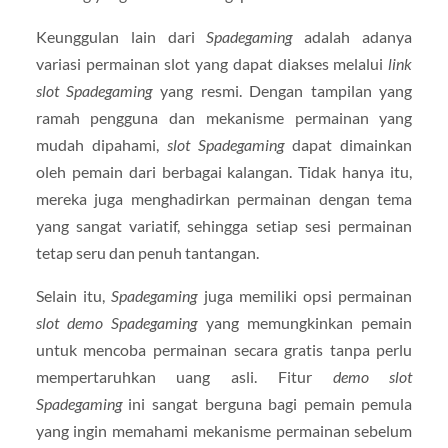
Keunggulan lain dari
Spadegaming
adalah adanya
variasi permainan slot yang dapat diakses melalui
link
slot Spadegaming
yang resmi. Dengan tampilan yang
ramah pengguna dan mekanisme permainan yang
mudah dipahami,
slot Spadegaming
dapat dimainkan
oleh pemain dari berbagai kalangan. Tidak hanya itu,
mereka juga menghadirkan permainan dengan tema
yang sangat variatif, sehingga setiap sesi permainan
tetap seru dan penuh tantangan.
Selain itu,
Spadegaming
juga memiliki opsi permainan
slot demo Spadegaming
yang memungkinkan pemain
untuk mencoba permainan secara gratis tanpa perlu
mempertaruhkan uang asli. Fitur
demo slot
Spadegaming
ini sangat berguna bagi pemain pemula
yang ingin memahami mekanisme permainan sebelum