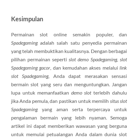
Kesimpulan
Permainan slot online semakin populer, dan
Spadegaming
adalah salah satu penyedia permainan
yang telah membuktikan kualitasnya. Dengan berbagai
pilihan permainan seperti
slot demo Spadegaming
,
slot
Spadegaming gacor
, dan kemudahan akses melalui
link
slot Spadegaming
, Anda dapat merasakan sensasi
bermain slot yang seru dan menguntungkan. Jangan
lupa untuk memanfaatkan
demo slot
terlebih dahulu
jika Anda pemula, dan pastikan untuk memilih
situs slot
Spadegaming
yang aman serta terpercaya untuk
pengalaman bermain yang lebih nyaman. Semoga
artikel ini dapat memberikan wawasan yang berguna
untuk memulai petualangan Anda dalam dunia slot