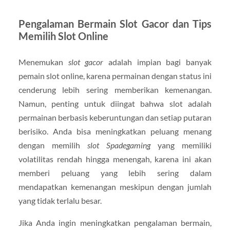
Pengalaman Bermain Slot Gacor dan Tips
Memilih Slot Online
Menemukan
slot gacor
adalah impian bagi banyak
pemain slot online, karena permainan dengan status ini
cenderung lebih sering memberikan kemenangan.
Namun, penting untuk diingat bahwa slot adalah
permainan berbasis keberuntungan dan setiap putaran
berisiko. Anda bisa meningkatkan peluang menang
dengan memilih
slot Spadegaming
yang memiliki
volatilitas rendah hingga menengah, karena ini akan
memberi peluang yang lebih sering dalam
mendapatkan kemenangan meskipun dengan jumlah
yang tidak terlalu besar.
Jika Anda ingin meningkatkan pengalaman bermain,