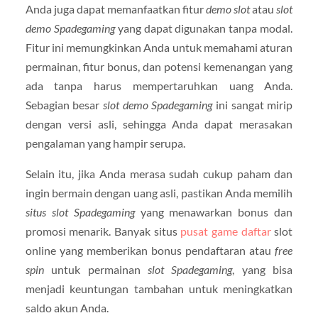
Anda juga dapat memanfaatkan fitur
demo slot
atau
slot
demo Spadegaming
yang dapat digunakan tanpa modal.
Fitur ini memungkinkan Anda untuk memahami aturan
permainan, fitur bonus, dan potensi kemenangan yang
ada tanpa harus mempertaruhkan uang Anda.
Sebagian besar
slot demo Spadegaming
ini sangat mirip
dengan versi asli, sehingga Anda dapat merasakan
pengalaman yang hampir serupa.
Selain itu, jika Anda merasa sudah cukup paham dan
ingin bermain dengan uang asli, pastikan Anda memilih
situs slot Spadegaming
yang menawarkan bonus dan
promosi menarik. Banyak situs
pusat game daftar
slot
online yang memberikan bonus pendaftaran atau
free
spin
untuk permainan
slot Spadegaming
, yang bisa
menjadi keuntungan tambahan untuk meningkatkan
saldo akun Anda.