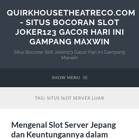
QUIRKHOUSETHEATRECO.COM
- SITUS BOCORAN SLOT
JOKER123 GACOR HARI INI
GAMPANG MAXWIN
Situs Bocoran Slot Joker123 Gacor Hari Ini Gampang
Maxwin
SHOW MENU
TAG:
SITUS SLOT SERVER LUAR
Mengenal Slot Server Jepang
dan Keuntungannya dalam