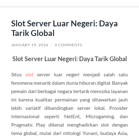
Slot Server Luar Negeri: Daya
Tarik Global
JANUARY 19, 2026
/
0 COMMENTS
Slot Server Luar Negeri: Daya Tarik Global
Situs
slot
server luar negeri menjadi salah satu
fenomena menarik dalam dunia hiburan digital. Banyak
pemain dari berbagai negara tertarik mencoba layanan
ini karena kualitas permainan yang ditawarkan jauh
lebih variatif dibandingkan server lokal. Provider
internasional seperti NetEnt, Microgaming, dan
Pragmatic Play dikenal menghadirkan slot dengan
tema global, mulai dari mitologi Yunani, budaya Asia,