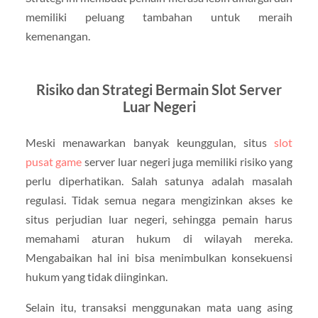
memiliki peluang tambahan untuk meraih
kemenangan.
Risiko dan Strategi Bermain Slot Server
Luar Negeri
Meski menawarkan banyak keunggulan, situs
slot
pusat game
server luar negeri juga memiliki risiko yang
perlu diperhatikan. Salah satunya adalah masalah
regulasi. Tidak semua negara mengizinkan akses ke
situs perjudian luar negeri, sehingga pemain harus
memahami aturan hukum di wilayah mereka.
Mengabaikan hal ini bisa menimbulkan konsekuensi
hukum yang tidak diinginkan.
Selain itu, transaksi menggunakan mata uang asing