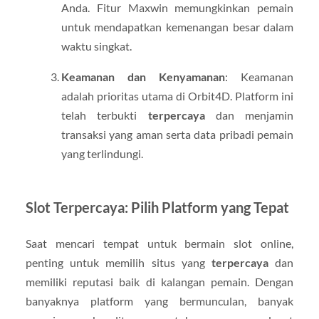
Anda. Fitur Maxwin memungkinkan pemain
untuk mendapatkan kemenangan besar dalam
waktu singkat.
Keamanan dan Kenyamanan
: Keamanan
adalah prioritas utama di Orbit4D. Platform ini
telah terbukti
terpercaya
dan menjamin
transaksi yang aman serta data pribadi pemain
yang terlindungi.
Slot Terpercaya: Pilih Platform yang Tepat
Saat mencari tempat untuk bermain slot online,
penting untuk memilih situs yang
terpercaya
dan
memiliki reputasi baik di kalangan pemain. Dengan
banyaknya platform yang bermunculan, banyak