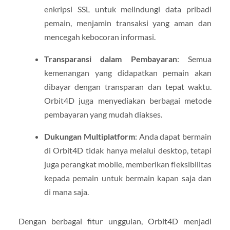
enkripsi SSL untuk melindungi data pribadi
pemain, menjamin transaksi yang aman dan
mencegah kebocoran informasi.
Transparansi dalam Pembayaran
: Semua
kemenangan yang didapatkan pemain akan
dibayar dengan transparan dan tepat waktu.
Orbit4D juga menyediakan berbagai metode
pembayaran yang mudah diakses.
Dukungan Multiplatform
: Anda dapat bermain
di Orbit4D tidak hanya melalui desktop, tetapi
juga perangkat mobile, memberikan fleksibilitas
kepada pemain untuk bermain kapan saja dan
di mana saja.
Dengan berbagai fitur unggulan, Orbit4D menjadi