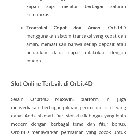
kapan saja melalui berbagai saluran
komunikasi.
Transaksi Cepat dan Aman
: Orbit4D
menggunakan sistem transaksi yang cepat dan
aman, memastikan bahwa setiap deposit atau
penarikan dana dapat dilakukan dengan
mudah.
Slot Online Terbaik di Orbit4D
Selain
Orbit4D Maxwin
, platform ini juga
menyediakan berbagai pilihan permainan slot yang
dapat Anda nikmati. Dari slot klasik hingga yang lebih
modern dengan berbagai tema dan fitur bonus,
Orbit4D menawarkan permainan yang cocok untuk