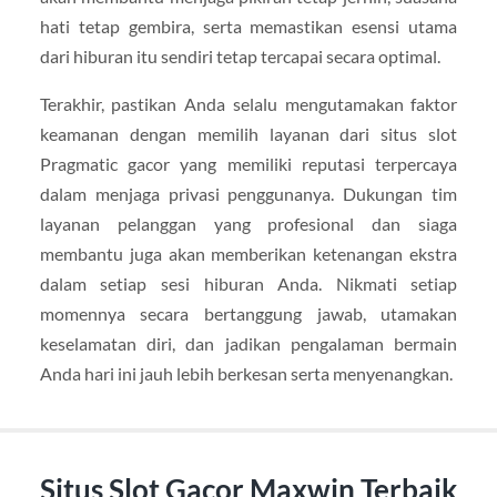
hati tetap gembira, serta memastikan esensi utama
dari hiburan itu sendiri tetap tercapai secara optimal.
Terakhir, pastikan Anda selalu mengutamakan faktor
keamanan dengan memilih layanan dari situs slot
Pragmatic gacor yang memiliki reputasi terpercaya
dalam menjaga privasi penggunanya. Dukungan tim
layanan pelanggan yang profesional dan siaga
membantu juga akan memberikan ketenangan ekstra
dalam setiap sesi hiburan Anda. Nikmati setiap
momennya secara bertanggung jawab, utamakan
keselamatan diri, dan jadikan pengalaman bermain
Anda hari ini jauh lebih berkesan serta menyenangkan.
Situs Slot Gacor Maxwin Terbaik