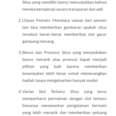
Situs yang memiliki lisensi menunjukkan bahwa
mereka beroperasi secara transparan dan adil.
Ulasan Pemain: Membaca ulasan dari pemain
lain bisa memberikan gambaran apakah situs
tersebut benar-benar memberikan slot gacor
gampang menang.
Bonus dan Promosi: Situs yang menyediakan
bonus menarik atau promosi dapat menjadi
pilihan yang baik karena memberikan
kesempatan lebih besar untuk memenangkan
hadiah tanpa mengeluarkan banyak modal.
Varian Slot Terbaru: Situs yang terus
memperbarui permainan dengan slot terbaru
biasanya menawarkan pengalaman bermain
yang lebih menarik dan memberikan peluang