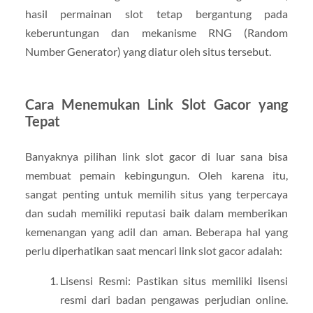
hasil permainan slot tetap bergantung pada
keberuntungan dan mekanisme RNG (Random
Number Generator) yang diatur oleh situs tersebut.
Cara Menemukan Link Slot Gacor yang
Tepat
Banyaknya pilihan link slot gacor di luar sana bisa
membuat pemain kebingungun. Oleh karena itu,
sangat penting untuk memilih situs yang terpercaya
dan sudah memiliki reputasi baik dalam memberikan
kemenangan yang adil dan aman. Beberapa hal yang
perlu diperhatikan saat mencari link slot gacor adalah:
Lisensi Resmi: Pastikan situs memiliki lisensi
resmi dari badan pengawas perjudian online.