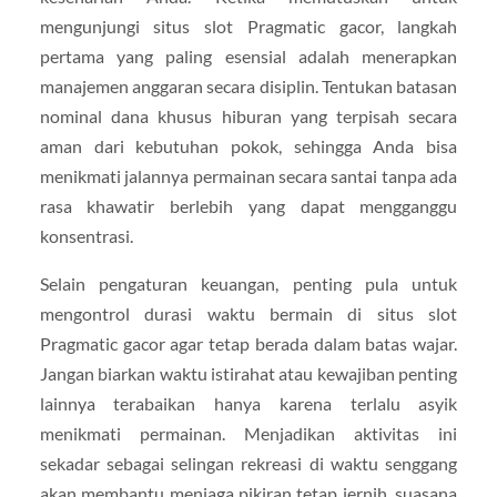
mengunjungi situs slot Pragmatic gacor, langkah
pertama yang paling esensial adalah menerapkan
manajemen anggaran secara disiplin. Tentukan batasan
nominal dana khusus hiburan yang terpisah secara
aman dari kebutuhan pokok, sehingga Anda bisa
menikmati jalannya permainan secara santai tanpa ada
rasa khawatir berlebih yang dapat mengganggu
konsentrasi.
Selain pengaturan keuangan, penting pula untuk
mengontrol durasi waktu bermain di situs slot
Pragmatic gacor agar tetap berada dalam batas wajar.
Jangan biarkan waktu istirahat atau kewajiban penting
lainnya terabaikan hanya karena terlalu asyik
menikmati permainan. Menjadikan aktivitas ini
sekadar sebagai selingan rekreasi di waktu senggang
akan membantu menjaga pikiran tetap jernih, suasana