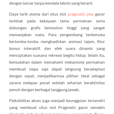
dengan lancar tanpa kendala teknis yang berarti.
Daya tarik utama dari situs slot
pragmatic play
gacor
terletak pada kekayaan tema permainan serta
dukungan grafis beresolusi tinggi yang sangat
memanjakan mata. Para pengembang terkemuka
berlomba-lomba menghadirkan animasi tajam, fitur
bonus interaktif, dan efek suara dinamis yang
menciptakan suasana rekreasi begitu hidup. Selain itu,
kemudahan dalam memahami mekanisme permainan
membuat siapa saja dapat langsung beradaptasi
dengan cepat, menjadikannya pilihan ideal sebagai
sarana melepas penat setelah seharian beraktivitas
penuh dengan berbagai tanggung jawab.
Fleksibilitas akses juga menjadi keunggulan tersendiri
yang membuat situs slot Pragmatic gacor semakin