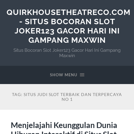
QUIRKHOUSETHEATRECO.COM
- SITUS BOCORAN SLOT
JOKER123 GACOR HARI INI
GAMPANG MAXWIN
Situs Bocoran Slot Joker123 Gacor Hari Ini Gampang
Maxwin
SHOW MENU
TAG:
SITUS JUDI SLOT TERBAIK DAN TERPERCAYA
NO 1
Menjelajahi Keunggulan Dunia