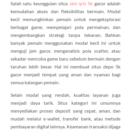
Salah satu keunggulan situs
slot qris 5k
gacor adalah
kemudahan akses dan fleksibilitas bermain. Modal
kecil memungkinkan pemain untuk mengeksplorasi
berbagai game, mempelajari pola permainan, dan
mengembangkan strategi tanpa tekanan. Bahkan
banyak pemain menggunakan modal kecil ini untuk
menguji jam gacor, menganalisis pola scatter, atau
sekadar mencoba game baru sebelum bermain dengan
taruhan lebih besar. Hal ini membuat situs depo 5k
gacor menjadi tempat yang aman dan nyaman bagi
semua kalangan pemain.
Selain modal yang rendah, kualitas layanan juga
menjadi daya tarik. Situs kategori ini umumnya
menyediakan proses deposit yang cepat, aman, dan
mudah melalui e-wallet, transfer bank, atau metode
pembayaran digital lainnya. Keamanan transaksi dijaga