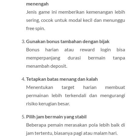
menengah
Jenis game ini memberikan kemenangan lebih
sering, cocok untuk modal kecil dan menunggu
free spin.
Gunakan bonus tambahan dengan bijak
Bonus harian atau reward login bisa
memperpanjang durasi bermain tanpa
menambah deposit.
Tetapkan batas menang dan kalah
Menentukan target harian membuat
permainan lebih terkendali dan mengurangi
risiko kerugian besar.
Pilih jam bermain yang stabil
Beberapa pemain merasakan pola lebih baik di
jam tertentu, biasanya pagi atau malam hari.