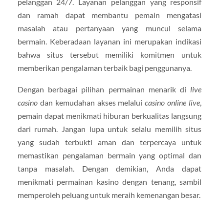
pelanggan 24/7. Layanan pelanggan yang responsif
dan ramah dapat membantu pemain mengatasi
masalah atau pertanyaan yang muncul selama
bermain. Keberadaan layanan ini merupakan indikasi
bahwa situs tersebut memiliki komitmen untuk
memberikan pengalaman terbaik bagi penggunanya.
Dengan berbagai pilihan permainan menarik di
live
casino
dan kemudahan akses melalui
casino online live
,
pemain dapat menikmati hiburan berkualitas langsung
dari rumah. Jangan lupa untuk selalu memilih situs
yang sudah terbukti aman dan terpercaya untuk
memastikan pengalaman bermain yang optimal dan
tanpa masalah. Dengan demikian, Anda dapat
menikmati permainan kasino dengan tenang, sambil
memperoleh peluang untuk meraih kemenangan besar.