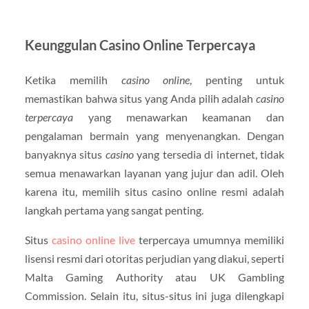
Keunggulan Casino Online Terpercaya
Ketika memilih
casino online
, penting untuk
memastikan bahwa situs yang Anda pilih adalah
casino
terpercaya
yang menawarkan keamanan dan
pengalaman bermain yang menyenangkan. Dengan
banyaknya situs
casino
yang tersedia di internet, tidak
semua menawarkan layanan yang jujur dan adil. Oleh
karena itu, memilih situs casino online resmi adalah
langkah pertama yang sangat penting.
Situs
casino online live
terpercaya umumnya memiliki
lisensi resmi dari otoritas perjudian yang diakui, seperti
Malta Gaming Authority atau UK Gambling
Commission. Selain itu, situs-situs ini juga dilengkapi