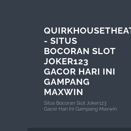
QUIRKHOUSETHEA
- SITUS
BOCORAN SLOT
JOKER123
GACOR HARI INI
GAMPANG
MAXWIN
Situs Bocoran Slot Joker123
Gacor Hari Ini Gampang Maxwin