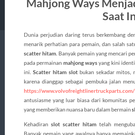
Mahjong Ways Menjad
Saat In
Dunia perjudian daring terus berkembang de
menarik perhatian para pemain, dan salah sat
scatter hitam
. Banyak pemain yang mencari p
pada permainan
mahjong ways
yang kini ident
ini.
Scatter hitam slot
bukan sekadar mitos, m
karena dianggap sebagai pembuka jalan men
https://www.volvofreightlinertruckparts.com/
antusiasme yang luar biasa dari komunitas pe
yang memberikan nuansa baru dalam bermain
s
Kehadiran
slot scatter hitam
telah mengubah
Banyak pemain yang awalnya hanya memain