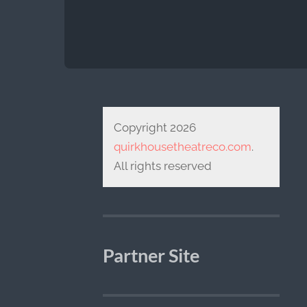
Copyright 2026
quirkhousetheatreco.com
.
All rights reserved
Partner Site