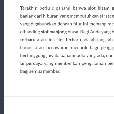
Terakhir, perlu dipahami bahwa
slot hitam 
bagian dari hiburan yang membutuhkan strategi
yang digabungkan dengan fitur ini memang me
dibanding
slot mahjong
biasa. Bagi Anda yang 
terbaru
atau
link slot terbaru
adalah langkah
bonus atau penawaran menarik bagi penggu
bertanggung jawab, pahami pola yang ada, dan
terpercaya
yang memberikan pengalaman be
bagi semua member.