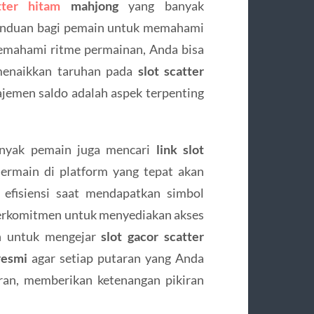
tter hitam
mahjong
yang banyak
panduan bagi pemain untuk memahami
emahami ritme permainan, Anda bisa
menaikkan taruhan pada
slot scatter
jemen saldo adalah aspek terpenting
anyak pemain juga mencari
link slot
ermain di platform yang tepat akan
efisiensi saat mendapatkan simbol
berkomitmen untuk menyediakan akses
n untuk mengejar
slot gacor scatter
 resmi
agar setiap putaran yang Anda
ran, memberikan ketenangan pikiran