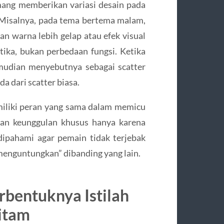
ng memberikan variasi desain pada
 Misalnya, pada tema bertema malam,
gan warna lebih gelap atau efek visual
tika, bukan perbedaan fungsi. Ketika
emudian menyebutnya sebagai scatter
a dari scatter biasa.
miliki peran yang sama dalam memicu
kan keunggulan khusus hanya karena
dipahami agar pemain tidak terjebak
menguntungkan” dibanding yang lain.
rbentuknya Istilah
itam