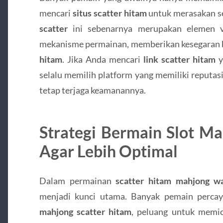
mencari
situs scatter hitam
untuk merasakan s
scatter
ini sebenarnya merupakan elemen v
mekanisme permainan, memberikan kesegaran 
hitam
. Jika Anda mencari
link scatter hitam
y
selalu memilih platform yang memiliki reputa
tetap terjaga keamanannya.
Strategi Bermain Slot Ma
Agar Lebih Optimal
Dalam permainan
scatter hitam mahjong w
menjadi kunci utama. Banyak pemain perc
mahjong scatter hitam
, peluang untuk memicu