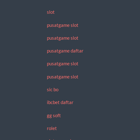
slot
pusatgame slot
pusatgame slot
pusatgame daftar
pusatgame slot
pusatgame slot
sic bo
ibcbet daftar
gg soft
rolet