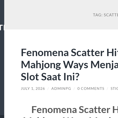
TAG:
SCATT
TRECO.COM
Fenomena Scatter H
Mahjong Ways Menja
Slot Saat Ini?
JULY 1, 2026
/
ADMINPG
/
0 COMMENTS
/
STI
Fenomena Scatter 