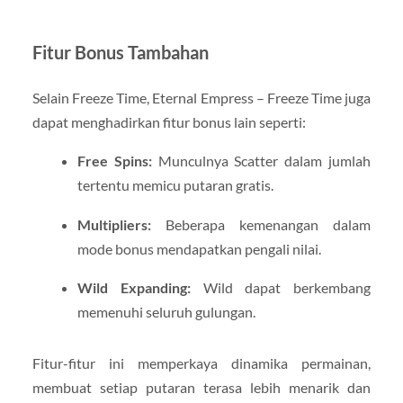
Fitur Bonus Tambahan
Selain Freeze Time, Eternal Empress – Freeze Time juga
dapat menghadirkan fitur bonus lain seperti:
Free Spins:
Munculnya Scatter dalam jumlah
tertentu memicu putaran gratis.
Multipliers:
Beberapa kemenangan dalam
mode bonus mendapatkan pengali nilai.
Wild Expanding:
Wild dapat berkembang
memenuhi seluruh gulungan.
Fitur-fitur ini memperkaya dinamika permainan,
membuat setiap putaran terasa lebih menarik dan