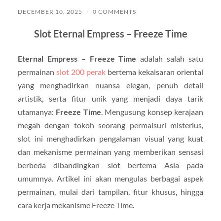
DECEMBER 10, 2025
/
0 COMMENTS
Slot Eternal Empress – Freeze Time
Eternal Empress – Freeze Time
adalah salah satu
permainan
slot 200 perak
bertema kekaisaran oriental
yang menghadirkan nuansa elegan, penuh detail
artistik, serta fitur unik yang menjadi daya tarik
utamanya:
Freeze Time
. Mengusung konsep kerajaan
megah dengan tokoh seorang permaisuri misterius,
slot ini menghadirkan pengalaman visual yang kuat
dan mekanisme permainan yang memberikan sensasi
berbeda dibandingkan slot bertema Asia pada
umumnya. Artikel ini akan mengulas berbagai aspek
permainan, mulai dari tampilan, fitur khusus, hingga
cara kerja mekanisme Freeze Time.