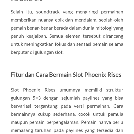
Selain itu, soundtrack yang mengiringi permainan
memberikan nuansa epik dan mendalam, seolah-olah
pemain benar-benar berada dalam dunia mitologi yang
penuh keajaiban. Semua elemen tersebut dirancang
untuk meningkatkan fokus dan sensasi pemain selama
berputar di gulungan slot.
Fitur dan Cara Bermain Slot Phoenix Rises
Slot Phoenix Rises umumnya memiliki struktur
gulungan 5×3 dengan sejumlah paylines yang bisa
bervariasi tergantung pada versi permainan. Cara
bermainnya cukup sederhana, cocok untuk pemula
maupun pemain berpengalaman. Pemain hanya perlu
memasang taruhan pada paylines yang tersedia dan