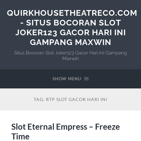
QUIRKHOUSETHEATRECO.COM
- SITUS BOCORAN SLOT
JOKER123 GACOR HARI INI
GAMPANG MAXWIN
Situs Bocoran Slot Joker123 Gacor Hari Ini Gampang
Maxwin
SHOW MENU
TAG:
RTP SLOT GACOR HARI INI
Slot Eternal Empress – Freeze
Time