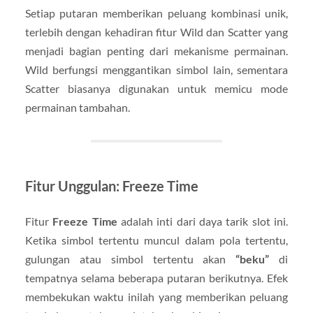
Setiap putaran memberikan peluang kombinasi unik,
terlebih dengan kehadiran fitur Wild dan Scatter yang
menjadi bagian penting dari mekanisme permainan.
Wild berfungsi menggantikan simbol lain, sementara
Scatter biasanya digunakan untuk memicu mode
permainan tambahan.
Fitur Unggulan: Freeze Time
Fitur
Freeze Time
adalah inti dari daya tarik slot ini.
Ketika simbol tertentu muncul dalam pola tertentu,
gulungan atau simbol tertentu akan
“beku”
di
tempatnya selama beberapa putaran berikutnya. Efek
membekukan waktu inilah yang memberikan peluang