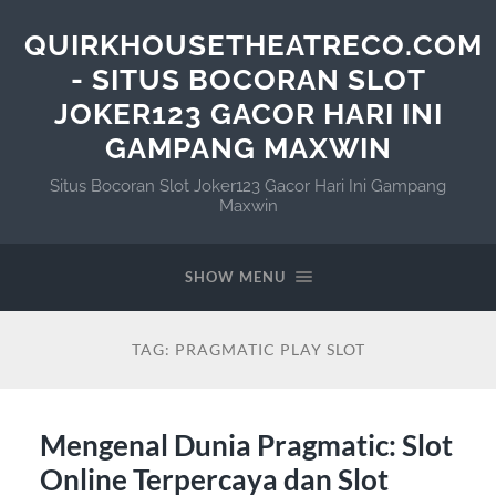
QUIRKHOUSETHEATRECO.COM
- SITUS BOCORAN SLOT
JOKER123 GACOR HARI INI
GAMPANG MAXWIN
Situs Bocoran Slot Joker123 Gacor Hari Ini Gampang
Maxwin
SHOW MENU
TAG:
PRAGMATIC PLAY SLOT
Mengenal Dunia Pragmatic: Slot
Online Terpercaya dan Slot