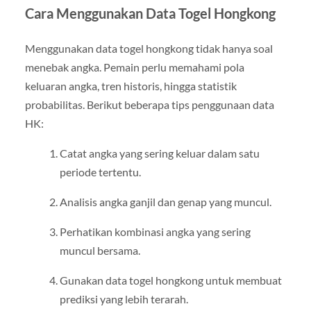
Cara Menggunakan Data Togel Hongkong
Menggunakan data togel hongkong tidak hanya soal
menebak angka. Pemain perlu memahami pola
keluaran angka, tren historis, hingga statistik
probabilitas. Berikut beberapa tips penggunaan data
HK:
Catat angka yang sering keluar dalam satu
periode tertentu.
Analisis angka ganjil dan genap yang muncul.
Perhatikan kombinasi angka yang sering
muncul bersama.
Gunakan data togel hongkong untuk membuat
prediksi yang lebih terarah.