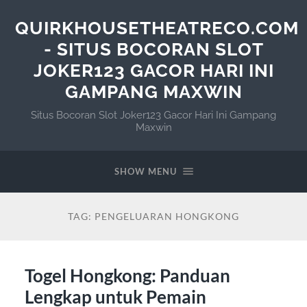
QUIRKHOUSETHEATRECO.COM
- SITUS BOCORAN SLOT
JOKER123 GACOR HARI INI
GAMPANG MAXWIN
Situs Bocoran Slot Joker123 Gacor Hari Ini Gampang
Maxwin
SHOW MENU
TAG:
PENGELUARAN HONGKONG
Togel Hongkong: Panduan
Lengkap untuk Pemain