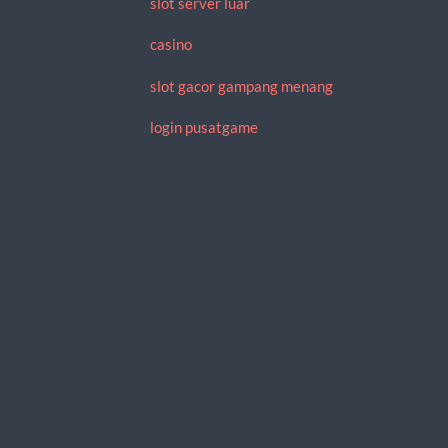
slot server luar
casino
slot gacor gampang menang
login pusatgame