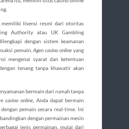
arena itu, memilih situs casino online
ing.
emiliki lisensi resmi dari otoritas
ming Authority atau UK Gambling
a dilengkapi dengan sistem keamanan
ansaksi pemain.
Agen casino online
yang
nsi mengenai syarat dan ketentuan
dengan tenang tanpa khawatir akan
enyamanan bermain dari rumah tanpa
ive casino online
, Anda dapat bermain
 dengan pemain secara real-time. Ini
ibandingkan dengan permainan mesin
rbagai jenis permainan, mulai dari