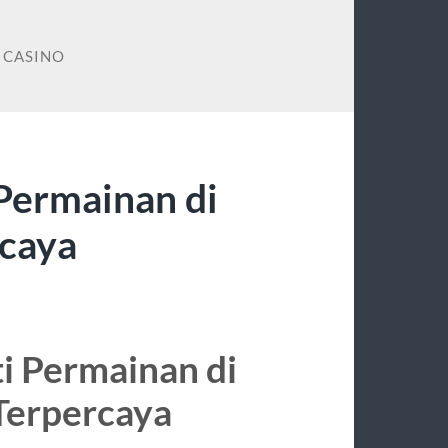
E CASINO
Permainan di
rcaya
 Permainan di
Terpercaya