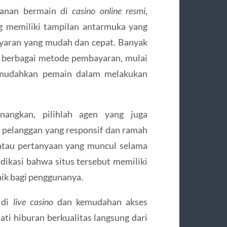
manan bermain di
casino online resmi
,
 memiliki tampilan antarmuka yang
yaran yang mudah dan cepat. Banyak
berbagai metode pembayaran, mulai
memudahkan pemain dalam melakukan
angkan, pilihlah agen yang juga
 pelanggan yang responsif dan ramah
tau pertanyaan yang muncul selama
dikasi bahwa situs tersebut memiliki
ik bagi penggunanya.
 di
live casino
dan kemudahan akses
ti hiburan berkualitas langsung dari