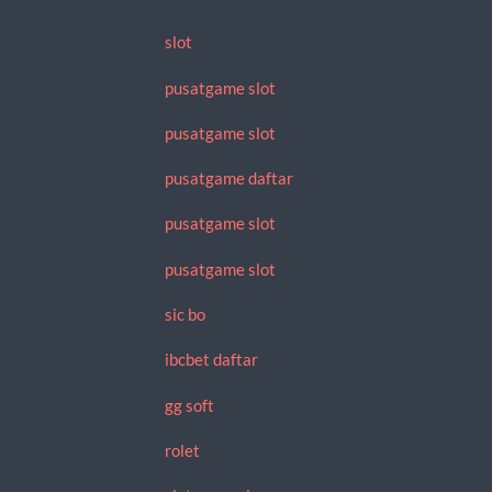
slot
pusatgame slot
pusatgame slot
pusatgame daftar
pusatgame slot
pusatgame slot
sic bo
ibcbet daftar
gg soft
rolet