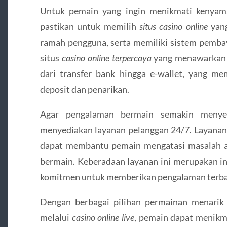
Untuk pemain yang ingin menikmati kenya
pastikan untuk memilih
situs casino online
yang
ramah pengguna, serta memiliki sistem pemba
situs
casino online terpercaya
yang menawarkan 
dari transfer bank hingga e-wallet, yang 
deposit dan penarikan.
Agar pengalaman bermain semakin menyen
menyediakan layanan pelanggan 24/7. Layanan
dapat membantu pemain mengatasi masalah a
bermain. Keberadaan layanan ini merupakan in
komitmen untuk memberikan pengalaman terba
Dengan berbagai pilihan permainan menarik
melalui
casino online live
, pemain dapat menikma