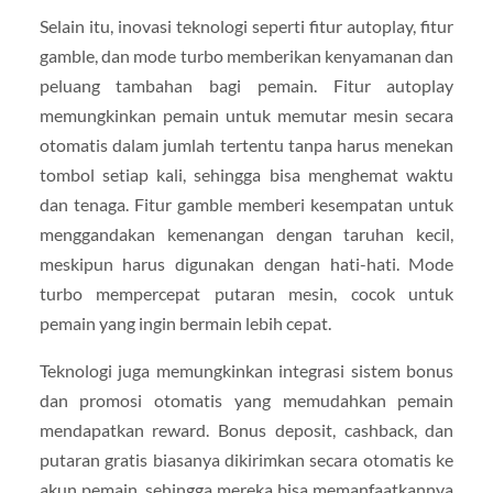
Selain itu, inovasi teknologi seperti fitur autoplay, fitur
gamble, dan mode turbo memberikan kenyamanan dan
peluang tambahan bagi pemain. Fitur autoplay
memungkinkan pemain untuk memutar mesin secara
otomatis dalam jumlah tertentu tanpa harus menekan
tombol setiap kali, sehingga bisa menghemat waktu
dan tenaga. Fitur gamble memberi kesempatan untuk
menggandakan kemenangan dengan taruhan kecil,
meskipun harus digunakan dengan hati-hati. Mode
turbo mempercepat putaran mesin, cocok untuk
pemain yang ingin bermain lebih cepat.
Teknologi juga memungkinkan integrasi sistem bonus
dan promosi otomatis yang memudahkan pemain
mendapatkan reward. Bonus deposit, cashback, dan
putaran gratis biasanya dikirimkan secara otomatis ke
akun pemain, sehingga mereka bisa memanfaatkannya