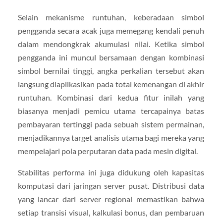
Selain mekanisme runtuhan, keberadaan simbol
pengganda secara acak juga memegang kendali penuh
dalam mendongkrak akumulasi nilai. Ketika simbol
pengganda ini muncul bersamaan dengan kombinasi
simbol bernilai tinggi, angka perkalian tersebut akan
langsung diaplikasikan pada total kemenangan di akhir
runtuhan. Kombinasi dari kedua fitur inilah yang
biasanya menjadi pemicu utama tercapainya batas
pembayaran tertinggi pada sebuah sistem permainan,
menjadikannya target analisis utama bagi mereka yang
mempelajari pola perputaran data pada mesin digital.
Stabilitas performa ini juga didukung oleh kapasitas
komputasi dari jaringan server pusat. Distribusi data
yang lancar dari server regional memastikan bahwa
setiap transisi visual, kalkulasi bonus, dan pembaruan