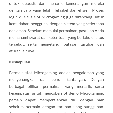
untuk deposit dan menarik kemenangan mereka
dengan cara yang lebih fleksibel dan efisien. Proses
login di situs slot Microgaming juga dirancang untuk
kemudahan pengguna, dengan sistem yang sederhana
dan aman. Sebelum memulai permainan, pastikan Anda
memahami syarat dan ketentuan yang berlaku di situs
tersebut, serta mengetahui batasan taruhan dan
aturan lainnya.
Kesimpulan
Bermain slot Microgaming adalah pengalaman yang
menyenangkan dan penuh tantangan. Dengan
berbagai pilihan permainan yang menarik, serta
kesempatan untuk mencoba slot demo Microgaming,
pemain dapat mempersiapkan diri dengan baik
sebelum bermain dengan taruhan uang sungguhan.