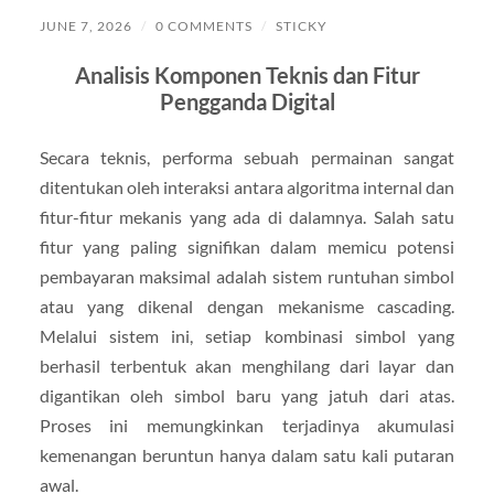
JUNE 7, 2026
/
0 COMMENTS
/
STICKY
Analisis Komponen Teknis dan Fitur
Pengganda Digital
Secara teknis, performa sebuah permainan sangat
ditentukan oleh interaksi antara algoritma internal dan
fitur-fitur mekanis yang ada di dalamnya. Salah satu
fitur yang paling signifikan dalam memicu potensi
pembayaran maksimal adalah sistem runtuhan simbol
atau yang dikenal dengan mekanisme cascading.
Melalui sistem ini, setiap kombinasi simbol yang
berhasil terbentuk akan menghilang dari layar dan
digantikan oleh simbol baru yang jatuh dari atas.
Proses ini memungkinkan terjadinya akumulasi
kemenangan beruntun hanya dalam satu kali putaran
awal.