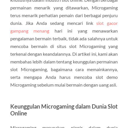
permainan menarik yang ditawarkan, Microgaming
terus menarik perhatian pemain dari berbagai penjuru
dunia. Jika Anda sedang mencari link
slot gacor
gampang menang
hari ini yang menawarkan
pengalaman bermain terbaik, tidak ada salahnya untuk
mencoba bermain di situs slot Microgaming yang
terkenal dengan keandalannya. Di artikel ini, kami akan
membahas lebih dalam tentang keunggulan permainan
slot Microgaming, bagaimana cara memainkannya,
serta mengapa Anda harus mencoba slot demo
Microgaming sebelum mulai bermain dengan uang asli.
Keunggulan Microgaming dalam Dunia Slot
Online
Microgaming merupakan pionir dalam dunia