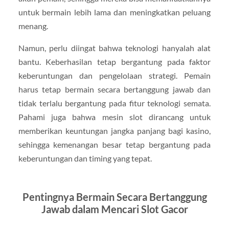
untuk bermain lebih lama dan meningkatkan peluang
menang.
Namun, perlu diingat bahwa teknologi hanyalah alat
bantu. Keberhasilan tetap bergantung pada faktor
keberuntungan dan pengelolaan strategi. Pemain
harus tetap bermain secara bertanggung jawab dan
tidak terlalu bergantung pada fitur teknologi semata.
Pahami juga bahwa mesin slot dirancang untuk
memberikan keuntungan jangka panjang bagi kasino,
sehingga kemenangan besar tetap bergantung pada
keberuntungan dan timing yang tepat.
Pentingnya Bermain Secara Bertanggung
Jawab dalam Mencari Slot Gacor