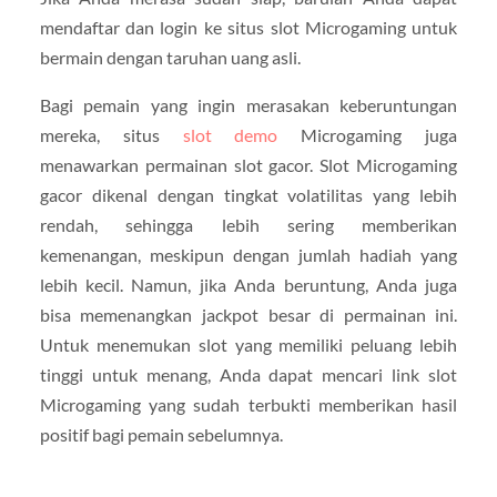
mendaftar dan login ke situs slot Microgaming untuk
bermain dengan taruhan uang asli.
Bagi pemain yang ingin merasakan keberuntungan
mereka, situs
slot demo
Microgaming juga
menawarkan permainan slot gacor. Slot Microgaming
gacor dikenal dengan tingkat volatilitas yang lebih
rendah, sehingga lebih sering memberikan
kemenangan, meskipun dengan jumlah hadiah yang
lebih kecil. Namun, jika Anda beruntung, Anda juga
bisa memenangkan jackpot besar di permainan ini.
Untuk menemukan slot yang memiliki peluang lebih
tinggi untuk menang, Anda dapat mencari link slot
Microgaming yang sudah terbukti memberikan hasil
positif bagi pemain sebelumnya.