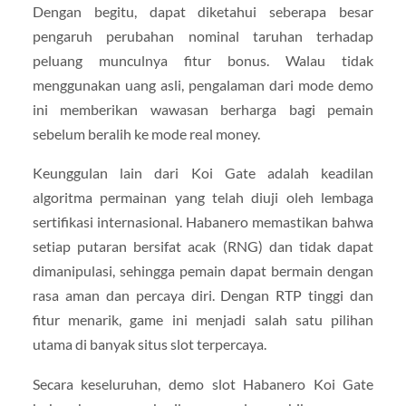
Dengan begitu, dapat diketahui seberapa besar
pengaruh perubahan nominal taruhan terhadap
peluang munculnya fitur bonus. Walau tidak
menggunakan uang asli, pengalaman dari mode demo
ini memberikan wawasan berharga bagi pemain
sebelum beralih ke mode real money.
Keunggulan lain dari Koi Gate adalah keadilan
algoritma permainan yang telah diuji oleh lembaga
sertifikasi internasional. Habanero memastikan bahwa
setiap putaran bersifat acak (RNG) dan tidak dapat
dimanipulasi, sehingga pemain dapat bermain dengan
rasa aman dan percaya diri. Dengan RTP tinggi dan
fitur menarik, game ini menjadi salah satu pilihan
utama di banyak situs slot terpercaya.
Secara keseluruhan, demo slot Habanero Koi Gate