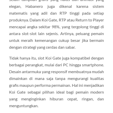
elegan, Habanero juga dikenal karena sistem
matematis yang adil dan RTP tinggi pada setiap
produknya. Dalam Koi Gate, RTP atau Return to Player
mencapai angka sekitar 98%, yang tergolong tinggi di
antara slot-slot lain sejenis. Artinya, peluang pemain
untuk meraih kemenangan cukup besar jika bermain
dengan strategi yang cerdas dan sabar.
Tidak hanya itu, slot Koi Gate juga kompatibel dengan
berbagai perangkat, mulai dari PC hingga smartphone.
Desain antarmuka yang responsif membuatnya mudah
dimainkan di mana saja tanpa mengurangi kualitas
grafis maupun performa permainan. Hal ini menjadikan
Koi Gate sebagai pilihan ideal bagi pemain modern
yang menginginkan hiburan cepat, ringan, dan
menguntungkan.