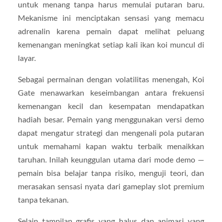
untuk menang tanpa harus memulai putaran baru.
Mekanisme ini menciptakan sensasi yang memacu
adrenalin karena pemain dapat melihat peluang
kemenangan meningkat setiap kali ikan koi muncul di
layar.
Sebagai permainan dengan volatilitas menengah, Koi
Gate menawarkan keseimbangan antara frekuensi
kemenangan kecil dan kesempatan mendapatkan
hadiah besar. Pemain yang menggunakan versi demo
dapat mengatur strategi dan mengenali pola putaran
untuk memahami kapan waktu terbaik menaikkan
taruhan. Inilah keunggulan utama dari mode demo —
pemain bisa belajar tanpa risiko, menguji teori, dan
merasakan sensasi nyata dari gameplay slot premium
tanpa tekanan.
Selain tampilan grafis yang halus dan animasi yang