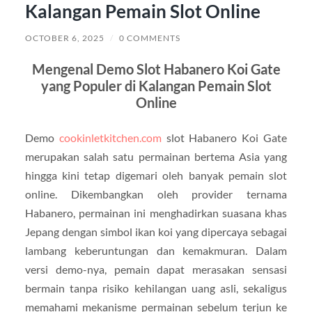
Kalangan Pemain Slot Online
OCTOBER 6, 2025
/
0 COMMENTS
Mengenal Demo Slot Habanero Koi Gate
yang Populer di Kalangan Pemain Slot
Online
Demo
cookinletkitchen.com
slot Habanero Koi Gate
merupakan salah satu permainan bertema Asia yang
hingga kini tetap digemari oleh banyak pemain slot
online. Dikembangkan oleh provider ternama
Habanero, permainan ini menghadirkan suasana khas
Jepang dengan simbol ikan koi yang dipercaya sebagai
lambang keberuntungan dan kemakmuran. Dalam
versi demo-nya, pemain dapat merasakan sensasi
bermain tanpa risiko kehilangan uang asli, sekaligus
memahami mekanisme permainan sebelum terjun ke