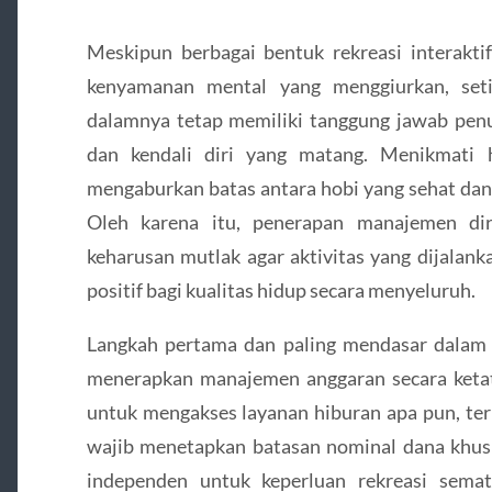
Meskipun berbagai bentuk rekreasi interakti
kenyamanan mental yang menggiurkan, setia
dalamnya tetap memiliki tanggung jawab pen
dan kendali diri yang matang. Menikmati h
mengaburkan batas antara hobi yang sehat dan 
Oleh karena itu, penerapan manajemen dir
keharusan mutlak agar aktivitas yang dijala
positif bagi kualitas hidup secara menyeluruh.
Langkah pertama dan paling mendasar dalam k
menerapkan manajemen anggaran secara keta
untuk mengakses layanan hiburan apa pun, ter
wajib menetapkan batasan nominal dana khus
independen untuk keperluan rekreasi semat