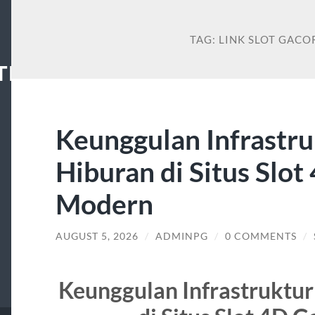
TAG:
LINK SLOT GACO
TRECO.COM
Keunggulan Infrastru
Hiburan di Situs Slot
Modern
AUGUST 5, 2026
/
ADMINPG
/
0 COMMENTS
/
Keunggulan Infrastruktur