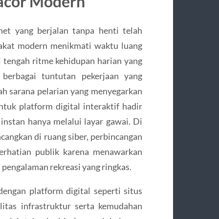
Gacor Modern
et yang berjalan tanpa henti telah
akat modern menikmati waktu luang
Di tengah ritme kehidupan harian yang
 berbagai tuntutan pekerjaan yang
ah sarana pelarian yang menyegarkan
tuk platform digital interaktif hadir
nstan hanya melalui layar gawai. Di
ncangkan di ruang siber, perbincangan
perhatian publik karena menawarkan
 pengalaman rekreasi yang ringkas.
engan platform digital seperti situs
litas infrastruktur serta kemudahan