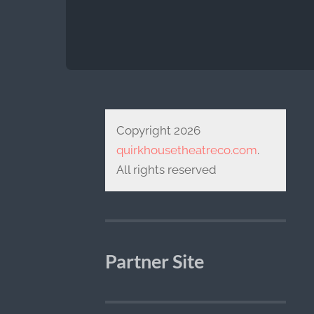
Copyright 2026
quirkhousetheatreco.com
.
All rights reserved
Partner Site