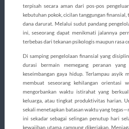
terpisah secara aman dari pos-pos pengeluara
kebutuhan pokok, cicilan tanggungan finansial
dana darurat. Melalui sudut pandang pengelo
ini, seseorang dapat menikmati jalannya perm
terbebas dari tekanan psikologis maupun rasa c
Di samping pengelolaan finansial yang disipl
durasi bermain memegang peranan yang
keseimbangan gaya hidup. Terlampau asyik me
membuat seseorang kehilangan orientasi w
mengorbankan waktu istirahat yang berkua
keluarga, atau tingkat produktivitas harian. 
sekali menetapkan batasan waktu yang tegas—m
ini sekadar sebagai selingan penutup hari se
kewajiban utama rampung dikerjakan. Menjaga