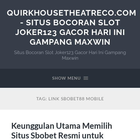
QUIRKHOUSETHEATRECO.COM
- SITUS BOCORAN SLOT
JOKER123 GACOR HARI INI
GAMPANG MAXWIN
Situs Bocoran Slot Joker123 Gacor Hari Ini Gampang
Maxwin
SHOW MENU
TAG:
LINK SBOBET88 MOBILE
Keunggulan Utama Memilih
Situs Sbobet Resmi untuk