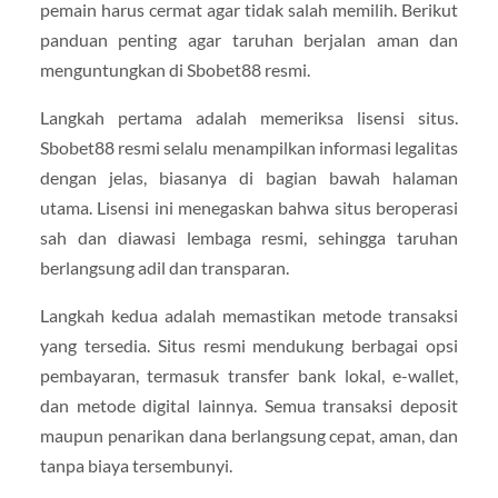
pemain harus cermat agar tidak salah memilih. Berikut
panduan penting agar taruhan berjalan aman dan
menguntungkan di Sbobet88 resmi.
Langkah pertama adalah memeriksa lisensi situs.
Sbobet88 resmi selalu menampilkan informasi legalitas
dengan jelas, biasanya di bagian bawah halaman
utama. Lisensi ini menegaskan bahwa situs beroperasi
sah dan diawasi lembaga resmi, sehingga taruhan
berlangsung adil dan transparan.
Langkah kedua adalah memastikan metode transaksi
yang tersedia. Situs resmi mendukung berbagai opsi
pembayaran, termasuk transfer bank lokal, e-wallet,
dan metode digital lainnya. Semua transaksi deposit
maupun penarikan dana berlangsung cepat, aman, dan
tanpa biaya tersembunyi.