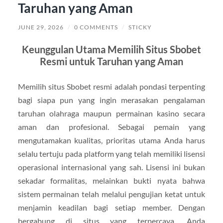
Taruhan yang Aman
JUNE 29, 2026
/
0 COMMENTS
/
STICKY
Keunggulan Utama Memilih Situs Sbobet
Resmi untuk Taruhan yang Aman
Memilih situs Sbobet resmi adalah pondasi terpenting
bagi siapa pun yang ingin merasakan pengalaman
taruhan olahraga maupun permainan kasino secara
aman dan profesional. Sebagai pemain yang
mengutamakan kualitas, prioritas utama Anda harus
selalu tertuju pada platform yang telah memiliki lisensi
operasional internasional yang sah. Lisensi ini bukan
sekadar formalitas, melainkan bukti nyata bahwa
sistem permainan telah melalui pengujian ketat untuk
menjamin keadilan bagi setiap member. Dengan
bergabung di situs yang terpercaya, Anda