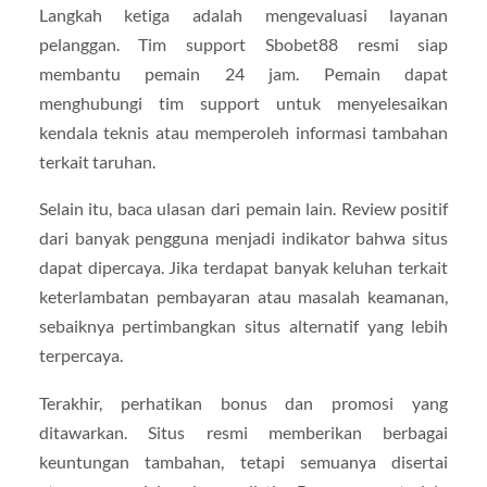
Langkah ketiga adalah mengevaluasi layanan
pelanggan. Tim support Sbobet88 resmi siap
membantu pemain 24 jam. Pemain dapat
menghubungi tim support untuk menyelesaikan
kendala teknis atau memperoleh informasi tambahan
terkait taruhan.
Selain itu, baca ulasan dari pemain lain. Review positif
dari banyak pengguna menjadi indikator bahwa situs
dapat dipercaya. Jika terdapat banyak keluhan terkait
keterlambatan pembayaran atau masalah keamanan,
sebaiknya pertimbangkan situs alternatif yang lebih
terpercaya.
Terakhir, perhatikan bonus dan promosi yang
ditawarkan. Situs resmi memberikan berbagai
keuntungan tambahan, tetapi semuanya disertai