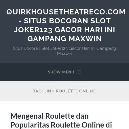
QUIRKHOUSETHEATRECO.COM
- SITUS BOCORAN SLOT
JOKER123 GACOR HARI INI
GAMPANG MAXWIN
Situs Bocoran Slot Joker123 Gacor Hari Ini Gampang
Maxwin
SHOW MENU
TAG:
LINK ROULETTE ONLINE
Mengenal Roulette dan
Popularitas Roulette Online di