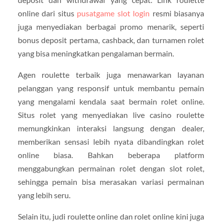
online dari situs
pusatgame slot login
resmi biasanya
juga menyediakan berbagai promo menarik, seperti
bonus deposit pertama, cashback, dan turnamen rolet
yang bisa meningkatkan pengalaman bermain.
Agen roulette terbaik juga menawarkan layanan
pelanggan yang responsif untuk membantu pemain
yang mengalami kendala saat bermain rolet online.
Situs rolet yang menyediakan live casino roulette
memungkinkan interaksi langsung dengan dealer,
memberikan sensasi lebih nyata dibandingkan rolet
online biasa. Bahkan beberapa platform
menggabungkan permainan rolet dengan slot rolet,
sehingga pemain bisa merasakan variasi permainan
yang lebih seru.
Selain itu, judi roulette online dan rolet online kini juga