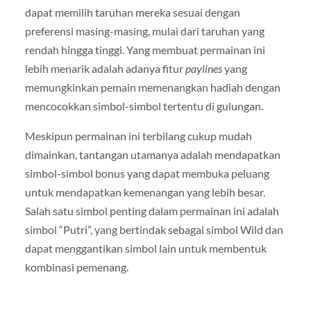
dapat memilih taruhan mereka sesuai dengan
preferensi masing-masing, mulai dari taruhan yang
rendah hingga tinggi. Yang membuat permainan ini
lebih menarik adalah adanya fitur
paylines
yang
memungkinkan pemain memenangkan hadiah dengan
mencocokkan simbol-simbol tertentu di gulungan.
Meskipun permainan ini terbilang cukup mudah
dimainkan, tantangan utamanya adalah mendapatkan
simbol-simbol bonus yang dapat membuka peluang
untuk mendapatkan kemenangan yang lebih besar.
Salah satu simbol penting dalam permainan ini adalah
simbol “Putri”, yang bertindak sebagai simbol Wild dan
dapat menggantikan simbol lain untuk membentuk
kombinasi pemenang.