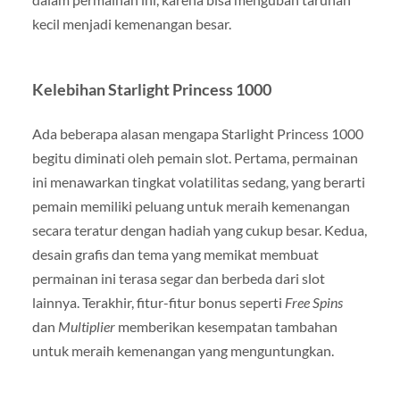
kecil menjadi kemenangan besar.
Kelebihan Starlight Princess 1000
Ada beberapa alasan mengapa Starlight Princess 1000
begitu diminati oleh pemain slot. Pertama, permainan
ini menawarkan tingkat volatilitas sedang, yang berarti
pemain memiliki peluang untuk meraih kemenangan
secara teratur dengan hadiah yang cukup besar. Kedua,
desain grafis dan tema yang memikat membuat
permainan ini terasa segar dan berbeda dari slot
lainnya. Terakhir, fitur-fitur bonus seperti
Free Spins
dan
Multiplier
memberikan kesempatan tambahan
untuk meraih kemenangan yang menguntungkan.