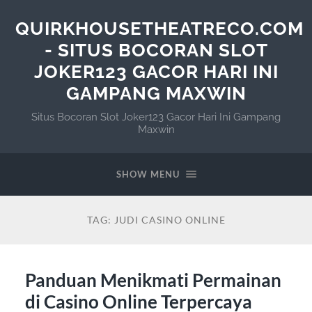
QUIRKHOUSETHEATRECO.COM
- SITUS BOCORAN SLOT
JOKER123 GACOR HARI INI
GAMPANG MAXWIN
Situs Bocoran Slot Joker123 Gacor Hari Ini Gampang
Maxwin
SHOW MENU
TAG:
JUDI CASINO ONLINE
Panduan Menikmati Permainan
di Casino Online Terpercaya