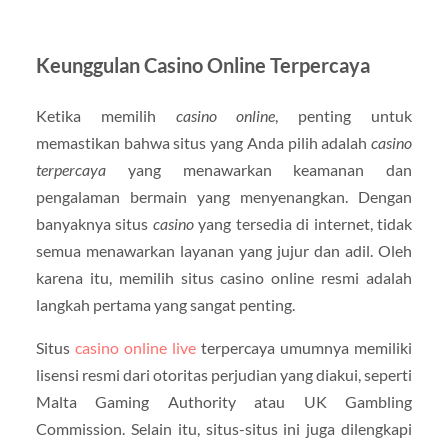
Keunggulan Casino Online Terpercaya
Ketika memilih
casino online
, penting untuk
memastikan bahwa situs yang Anda pilih adalah
casino
terpercaya
yang menawarkan keamanan dan
pengalaman bermain yang menyenangkan. Dengan
banyaknya situs
casino
yang tersedia di internet, tidak
semua menawarkan layanan yang jujur dan adil. Oleh
karena itu, memilih situs casino online resmi adalah
langkah pertama yang sangat penting.
Situs
casino online live
terpercaya umumnya memiliki
lisensi resmi dari otoritas perjudian yang diakui, seperti
Malta Gaming Authority atau UK Gambling
Commission. Selain itu, situs-situs ini juga dilengkapi