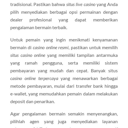
tradisional. Pastikan bahwa
situs live casino
yang Anda
pilih menyediakan berbagai opsi permainan dengan
dealer profesional yang dapat memberikan
pengalaman bermain terbaik.
Untuk pemain yang ingin menikmati kenyamanan
bermain di
casino online resmi
, pastikan untuk memilih
situs casino online
yang memiliki tampilan antarmuka
yang ramah pengguna, serta memiliki sistem
pembayaran yang mudah dan cepat. Banyak situs
casino online terpercaya
yang menawarkan berbagai
metode pembayaran, mulai dari transfer bank hingga
e-wallet, yang memudahkan pemain dalam melakukan
deposit dan penarikan.
Agar pengalaman bermain semakin menyenangkan,
pilihlah agen yang juga menyediakan layanan