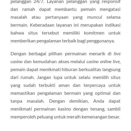
pelanggan 24/7. Layanan pelanggan yang responsif
dan ramah dapat membantu pemain mengatasi
masalah atau pertanyaan yang muncul selama
bermain. Keberadaan layanan ini merupakan indikasi
bahwa situs tersebut memiliki komitmen untuk
memberikan pengalaman terbaik bagi penggunanya.
Dengan berbagai pilihan permainan menarik di
live
casino
dan kemudahan akses melalui
casino online live
,
pemain dapat menikmati hiburan berkualitas langsung
dari rumah. Jangan lupa untuk selalu memilih situs
yang sudah terbukti aman dan terpercaya untuk
memastikan pengalaman bermain yang optimal dan
tanpa masalah. Dengan demikian, Anda dapat
menikmati permainan kasino dengan tenang, sambil
memperoleh peluang untuk meraih kemenangan besar.