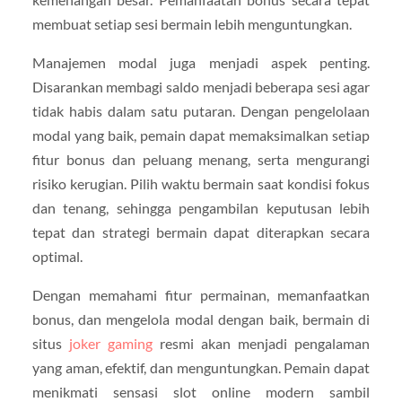
membuat setiap sesi bermain lebih menguntungkan.
Manajemen modal juga menjadi aspek penting.
Disarankan membagi saldo menjadi beberapa sesi agar
tidak habis dalam satu putaran. Dengan pengelolaan
modal yang baik, pemain dapat memaksimalkan setiap
fitur bonus dan peluang menang, serta mengurangi
risiko kerugian. Pilih waktu bermain saat kondisi fokus
dan tenang, sehingga pengambilan keputusan lebih
tepat dan strategi bermain dapat diterapkan secara
optimal.
Dengan memahami fitur permainan, memanfaatkan
bonus, dan mengelola modal dengan baik, bermain di
situs
joker gaming
resmi akan menjadi pengalaman
yang aman, efektif, dan menguntungkan. Pemain dapat
menikmati sensasi slot online modern sambil