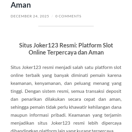
Aman
DECEMBER 24, 2025
/
0 COMMENTS
Situs Joker123 Resmi: Platform Slot
Online Terpercaya dan Aman
Situs Joker123 resmi menjadi salah satu platform slot
online terbaik yang banyak diminati pemain karena
keamanan, kenyamanan, dan peluang menang yang
tinggi. Dengan sistem resmi, semua transaksi deposit
dan penarikan dilakukan secara cepat dan aman,
sehingga pemain tidak perlu khawatir kehilangan dana
maupun informasi pribadi. Keamanan yang terjamin
menjadikan situs Joker123 resmi lebih dipercaya
dibandingkan platform lain yang kurang terpercaya.