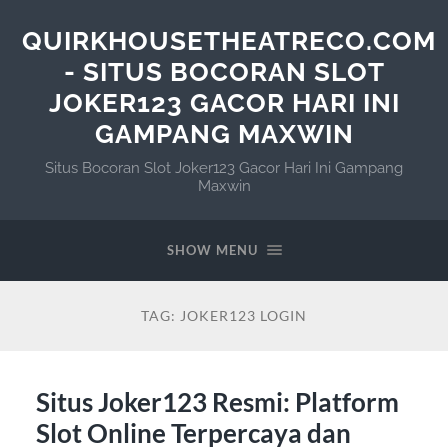
QUIRKHOUSETHEATRECO.COM
- SITUS BOCORAN SLOT
JOKER123 GACOR HARI INI
GAMPANG MAXWIN
Situs Bocoran Slot Joker123 Gacor Hari Ini Gampang
Maxwin
SHOW MENU
TAG:
JOKER123 LOGIN
Situs Joker123 Resmi: Platform
Slot Online Terpercaya dan