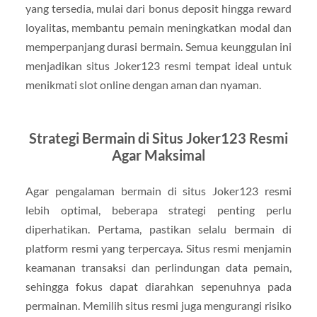
yang tersedia, mulai dari bonus deposit hingga reward
loyalitas, membantu pemain meningkatkan modal dan
memperpanjang durasi bermain. Semua keunggulan ini
menjadikan situs Joker123 resmi tempat ideal untuk
menikmati slot online dengan aman dan nyaman.
Strategi Bermain di Situs Joker123 Resmi
Agar Maksimal
Agar pengalaman bermain di situs Joker123 resmi
lebih optimal, beberapa strategi penting perlu
diperhatikan. Pertama, pastikan selalu bermain di
platform resmi yang terpercaya. Situs resmi menjamin
keamanan transaksi dan perlindungan data pemain,
sehingga fokus dapat diarahkan sepenuhnya pada
permainan. Memilih situs resmi juga mengurangi risiko