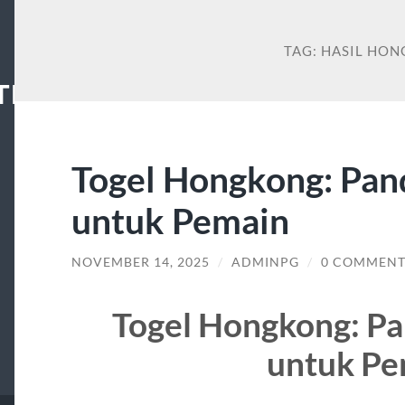
TAG:
HASIL HO
TRECO.COM
Togel Hongkong: Pan
untuk Pemain
NOVEMBER 14, 2025
/
ADMINPG
/
0 COMMENT
Togel Hongkong: P
untuk Pe