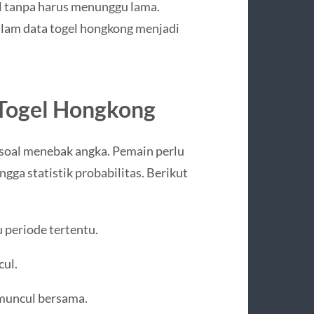
l tanpa harus menunggu lama.
dalam data togel hongkong menjadi
Togel Hongkong
soal menebak angka. Pemain perlu
gga statistik probabilitas. Berikut
 periode tertentu.
cul.
 muncul bersama.