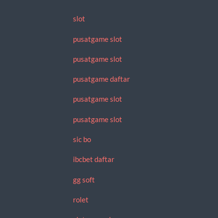
slot
pusatgame slot
pusatgame slot
pusatgame daftar
pusatgame slot
pusatgame slot
sic bo
ibcbet daftar
gg soft
rolet