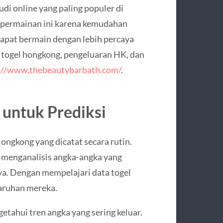
di online yang paling populer di
n permainan ini karena kemudahan
apat bermain dengan lebih percaya
 togel hongkong, pengeluaran HK, dan
://www.thebeautybarbath.com/
.
untuk Prediksi
ongkong yang dicatat secara rutin.
k menganalisis angka-angka yang
ya. Dengan mempelajari data togel
aruhan mereka.
tahui tren angka yang sering keluar.