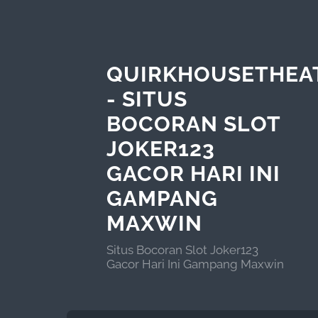
QUIRKHOUSETHEA
- SITUS
BOCORAN SLOT
JOKER123
GACOR HARI INI
GAMPANG
MAXWIN
Situs Bocoran Slot Joker123
Gacor Hari Ini Gampang Maxwin