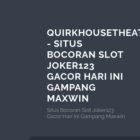
QUIRKHOUSETHEA
- SITUS
BOCORAN SLOT
JOKER123
GACOR HARI INI
GAMPANG
MAXWIN
Situs Bocoran Slot Joker123
Gacor Hari Ini Gampang Maxwin