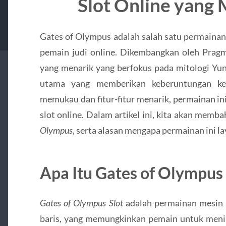
Slot Online yang
Gates of Olympus adalah salah satu permainan 
pemain judi online. Dikembangkan oleh Pragm
yang menarik yang berfokus pada mitologi Yu
utama yang memberikan keberuntungan ke
memukau dan fitur-fitur menarik, permainan ini
slot online. Dalam artikel ini, kita akan mem
Olympus
, serta alasan mengapa permainan ini la
Apa Itu Gates of Olympus 
Gates of Olympus Slot
adalah permainan mesin 
baris, yang memungkinkan pemain untuk meni