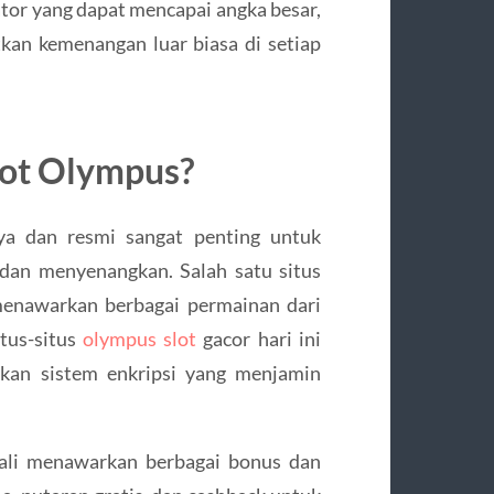
ator yang dapat mencapai angka besar,
an kemenangan luar biasa di setiap
lot Olympus?
ya dan resmi sangat penting untuk
an menyenangkan. Salah satu situs
menawarkan berbagai permainan dari
itus-situs
olympus slot
gacor hari ini
pkan sistem enkripsi yang menjamin
ali menawarkan berbagai bonus dan