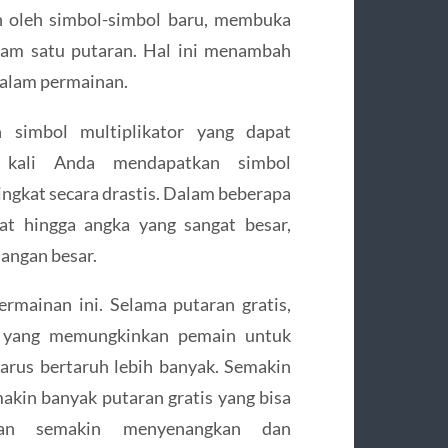
n oleh simbol-simbol baru, membuka
lam satu putaran. Hal ini menambah
dalam permainan.
simbol multiplikator yang dapat
 kali Anda mendapatkan simbol
ingkat secara drastis. Dalam beberapa
at hingga angka yang sangat besar,
angan besar.
ermainan ini. Selama putaran gratis,
g, yang memungkinkan pemain untuk
rus bertaruh lebih banyak. Semakin
akin banyak putaran gratis yang bisa
an semakin menyenangkan dan