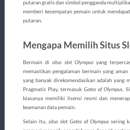
putaran gratis dan simbol pengganda multiplik
memberi kesempatan pemain untuk mendapatk
putaran.
Mengapa Memilih Situs S
Bermain di
situs slot Olympus
yang terperca
memastikan pengalaman bermain yang aman d
yang banyak direkomendasikan adalah yang 
Pragmatic Play, termasuk
Gates of Olympus
. S
biasanya memiliki lisensi resmi dan menera
keamanan data pemain.
Selain itu,
situs slot Gates of Olympus
sering k