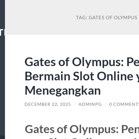
TAG:
GATES OF OLYMPU
TRECO.COM
Gates of Olympus: P
Bermain Slot Online 
Menegangkan
DECEMBER 22, 2025
/
ADMINPG
/
0 COMMENT
Gates of Olympus: Pe