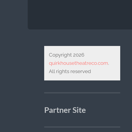
Copyright 2026
quirkhousetheatreco.com
.
All rights reserved
Partner Site