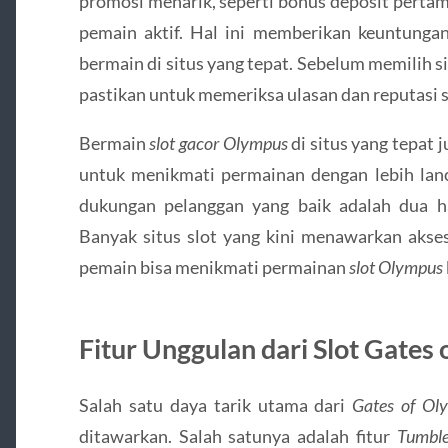
promosi menarik, seperti bonus deposit pertam
pemain aktif. Hal ini memberikan keuntunga
bermain di situs yang tepat. Sebelum memilih 
pastikan untuk memeriksa ulasan dan reputasi s
Bermain
slot gacor Olympus
di situs yang tepat
untuk menikmati permainan dengan lebih lanca
dukungan pelanggan yang baik adalah dua ha
Banyak situs slot yang kini menawarkan akses
pemain bisa menikmati permainan
slot Olympus
Fitur Unggulan dari Slot Gates
Salah satu daya tarik utama dari
Gates of Ol
ditawarkan. Salah satunya adalah fitur
Tumbl