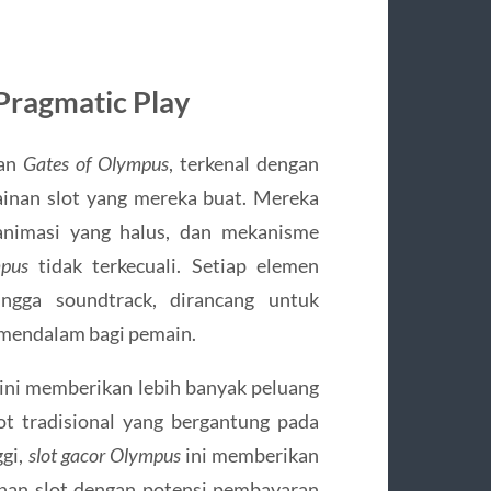
Pragmatic Play
nan
Gates of Olympus
, terkenal dengan
mainan slot yang mereka buat. Mereka
animasi yang halus, dan mekanisme
pus
tidak terkecuali. Setiap elemen
ingga soundtrack, dirancang untuk
mendalam bagi pemain.
t ini memberikan lebih banyak peluang
t tradisional yang bergantung pada
ggi,
slot gacor Olympus
ini memberikan
nan slot dengan potensi pembayaran