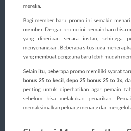
mereka.
Bagi member baru, promo ini semakin menar
member
. Dengan promo ini, pemain baru bisa 
yang diberikan secara instan, sehingga 
menyenangkan. Beberapa situs juga menerapk
yang membuat pengguna baru lebih mudah memul
Selain itu, beberapa promo memiliki syarat tar
bonus 25 to kecil
,
depo 25 bonus 25 to 3x
, d
penting untuk diperhatikan agar pemain ta
sebelum bisa melakukan penarikan. Pemai
memaksimalkan peluang menang dan mengelola m