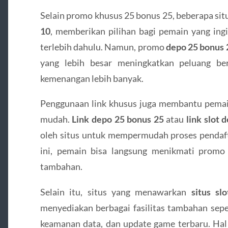
Selain promo khusus 25 bonus 25, beberapa si
10
, memberikan pilihan bagi pemain yang ing
terlebih dahulu. Namun, promo
depo 25 bonus 
yang lebih besar meningkatkan peluang b
kemenangan lebih banyak.
Penggunaan link khusus juga membantu pemai
mudah.
Link depo 25 bonus 25
atau
link slot 
oleh situs untuk mempermudah proses pendaft
ini, pemain bisa langsung menikmati promo 
tambahan.
Selain itu, situs yang menawarkan
situs sl
menyediakan berbagai fasilitas tambahan sepe
keamanan data, dan update game terbaru. Hal