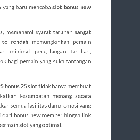
in yang baru mencoba
slot bonus new
s, memahami syarat taruhan sangat
 to rendah
memungkinkan pemain
an minimal pengulangan taruhan,
ok bagi pemain yang suka tantangan
25 bonus 25 slot
tidak hanya membuat
gkatkan kesempatan menang secara
kan semua fasilitas dan promosi yang
i dari bonus new member hingga link
rmain slot yang optimal.