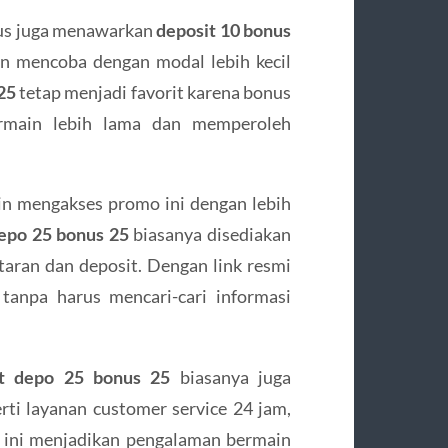
tus juga menawarkan
deposit 10 bonus
in mencoba dengan modal lebih kecil
25
tetap menjadi favorit karena bonus
ermain lebih lama dan memperoleh
n mengakses promo ini dengan lebih
depo 25 bonus 25
biasanya disediakan
aran dan deposit. Dengan link resmi
tanpa harus mencari-cari informasi
ot depo 25 bonus 25
biasanya juga
rti layanan customer service 24 jam,
 ini menjadikan pengalaman bermain