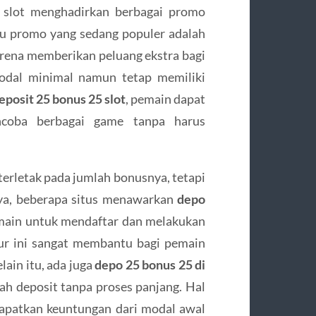
us slot menghadirkan berbagai promo
tu promo yang sedang populer adalah
karena memberikan peluang ekstra bagi
dal minimal namun tetap memiliki
eposit 25 bonus 25 slot
, pemain dapat
coba berbagai game tanpa harus
terletak pada jumlah bonusnya, tetapi
nya, beberapa situs menawarkan
depo
main untuk mendaftar dan melakukan
tur ini sangat membantu bagi pemain
lain itu, ada juga
depo 25 bonus 25 di
lah deposit tanpa proses panjang. Hal
apatkan keuntungan dari modal awal